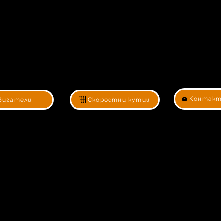
Контакт
вигатели
Скоростни кутии