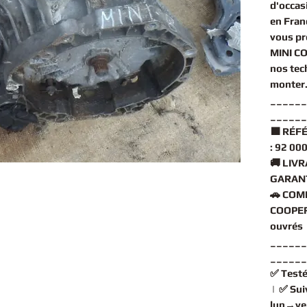
d'occas
en Fran
vous pr
MINI C
nos tec
monter
______
______
🟧
RÉFÉ
:
92 000
🚚
LIVR
GARANT
🚗
COMP
COOPER
ouvrés
______
______
✅
Testé
| ✅
Sui
lun→ve