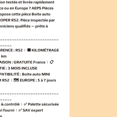
ion
testée et livrée rapidement
ce ou en Europe ? AEPS Pièces
opose cette
pièce Boite auto
OOPER R52
. Pièce inspectée par
hniciens qualifiés — prête à
.
_________________________
_____
RENCE :
R52 | 🟧
KILOMÉTRAGE
 km
AISON :
GRATUITE France | 📋
IE :
3 MOIS INCLUSE
ATIBILITÉ :
Boite auto MINI
 R52 | 🗺️
EUROPE :
5 à 7 jours
_________________________
_____
 & contrôlé
| ✅
Palette sécurisée
vi fourni
| ✅
SAV expert
n