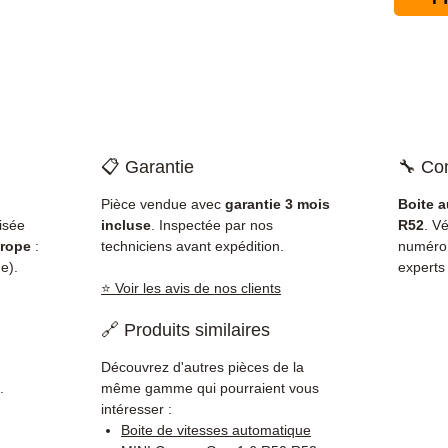
📋 Garantie
🔧 Com
Pièce vendue avec
garantie 3 mois
Boite 
isée
incluse
. Inspectée par nos
R52
. Vé
rope
:
techniciens avant expédition.
numéro
e).
experts
⭐ Voir les avis de nos clients
🔗 Produits similaires
Découvrez d'autres pièces de la
.
même gamme qui pourraient vous
intéresser :
Boite de vitesses automatique