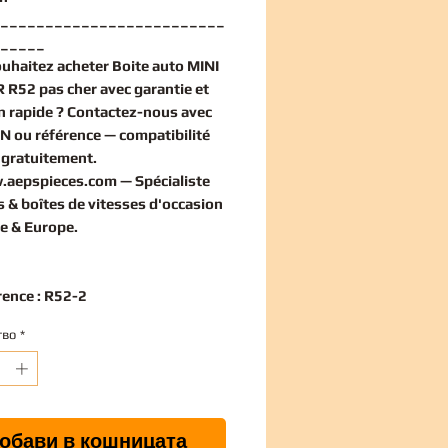
_________________________
_____
ouhaitez
acheter Boite auto MINI
 R52 pas cher
avec garantie et
on rapide ? Contactez-nous avec
IN ou référence — compatibilité
e
gratuitement
.
.aepspieces.com
— Spécialiste
 & boîtes de vitesses d'occasion
e & Europe.
rence : R52-2
тво
*
обави в кошницата