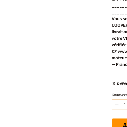
______
______
Vous s
COOPER
livrais
votre V
vérifié
👉
www
moteurs
— Franc
🔖 Réfé
Количес
Д