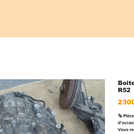
Boit
R52
2300
🔩 Pièc
d'occas
Vous r