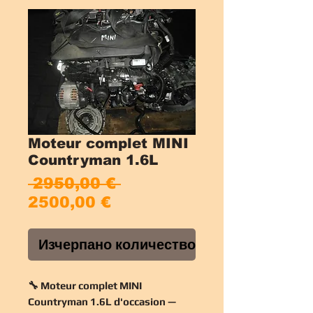
Moteur complet MINI
Countryman 1.6L
Редовна
 2950,00 € 
Продажна
цена
2500,00 €
цена
Изчерпано количество
🔧 Moteur complet MINI
Countryman 1.6L d'occasion —