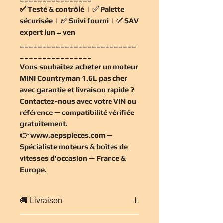
✅
Testé & contrôlé
| ✅
Palette
sécurisée
| ✅
Suivi fourni
| ✅
SAV
expert lun→ven
__________________________
________________
Vous souhaitez
acheter un moteur
MINI Countryman 1.6L pas cher
avec garantie et livraison rapide ?
Contactez-nous avec votre VIN ou
référence — compatibilité vérifiée
gratuitement
.
👉
www.aepspieces.com
—
Spécialiste moteurs & boîtes de
vitesses d'occasion — France &
Europe.
🚚 Livraison
Livraison
gratuite en France