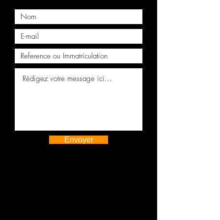
Bloc moteur nu culasse MINI BMW
Countryman 1.6D N47C16A
Moteur complet MINI ONE 1.4
N12B14A
Envoyer