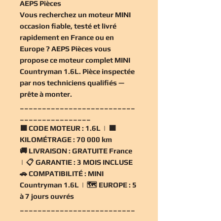
AEPS Pièces
Vous recherchez un
moteur MINI
occasion
fiable, testé et livré
rapidement en France ou en
Europe ? AEPS Pièces vous
propose ce
moteur complet MINI
Countryman 1.6L
. Pièce inspectée
par nos techniciens qualifiés —
prête à monter.
__________________________
________________
🟧
CODE MOTEUR :
1.6L | 🟧
KILOMÉTRAGE :
70 000 km
🚚
LIVRAISON :
GRATUITE France
| 📋
GARANTIE :
3 MOIS INCLUSE
🚗
COMPATIBILITÉ :
MINI
Countryman 1.6L | 🗺️
EUROPE :
5
à 7 jours ouvrés
__________________________
________________