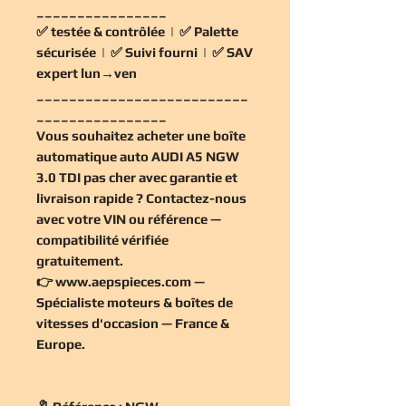
________________
✅
testée & contrôlée
| ✅
Palette
sécurisée
| ✅
Suivi fourni
| ✅
SAV
expert lun→ven
__________________________
________________
Vous souhaitez
acheter une boîte
automatique auto AUDI A5 NGW
3.0 TDI pas cher
avec garantie et
livraison rapide ? Contactez-nous
avec votre VIN ou référence —
compatibilité vérifiée
gratuitement
.
👉
www.aepspieces.com
—
Spécialiste moteurs & boîtes de
vitesses d'occasion — France &
Europe.