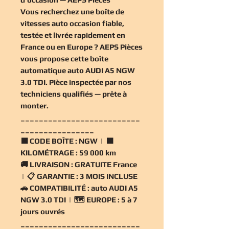
Vous recherchez une
boîte de
vitesses auto occasion
fiable,
testée et livrée rapidement en
France ou en Europe ? AEPS Pièces
vous propose cette
boîte
automatique auto AUDI A5 NGW
3.0 TDI
. Pièce inspectée par nos
techniciens qualifiés — prête à
monter.
__________________________
________________
🟧
CODE BOÎTE :
NGW | 🟧
KILOMÉTRAGE :
59 000 km
🚚
LIVRAISON :
GRATUITE France
| 📋
GARANTIE :
3 MOIS INCLUSE
🚗
COMPATIBILITÉ :
auto AUDI A5
NGW 3.0 TDI | 🗺️
EUROPE :
5 à 7
jours ouvrés
__________________________