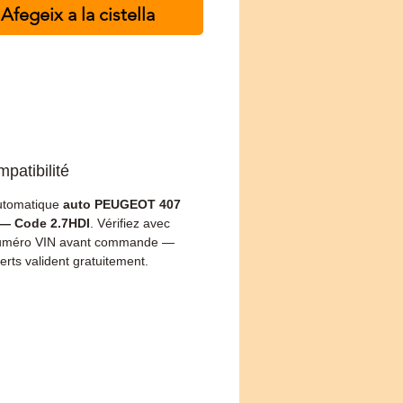
Afegeix a la cistella
patibilité
utomatique
auto PEUGEOT 407
 — Code 2.7HDI
. Vérifiez avec
numéro VIN avant commande —
erts valident gratuitement.