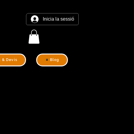
Inicia la sessió
t & Devis
Blog