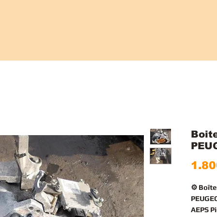
Boit
PEUG
1.80
⚙️ Boît
PEUGEO
AEPS Pi