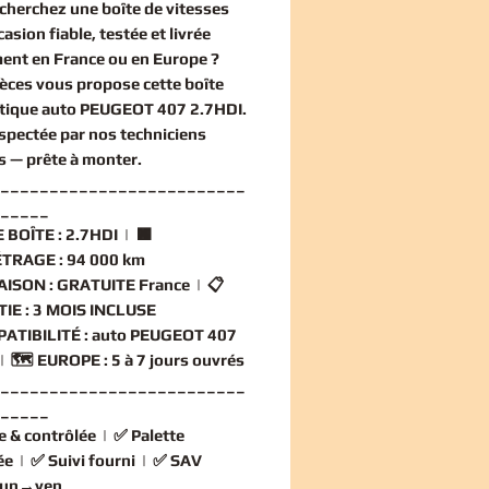
echerchez une
boîte de vitesses
casion
fiable, testée et livrée
ent en France ou en Europe ?
èces vous propose cette
boîte
tique auto PEUGEOT 407 2.7HDI
.
nspectée par nos techniciens
és — prête à monter.
_________________________
_____
 BOÎTE :
2.7HDI | 🟧
TRAGE :
94 000 km
AISON :
GRATUITE France | 📋
IE :
3 MOIS INCLUSE
ATIBILITÉ :
auto PEUGEOT 407
| 🗺️
EUROPE :
5 à 7 jours ouvrés
_________________________
_____
e & contrôlée
| ✅
Palette
ée
| ✅
Suivi fourni
| ✅
SAV
 lun→ven