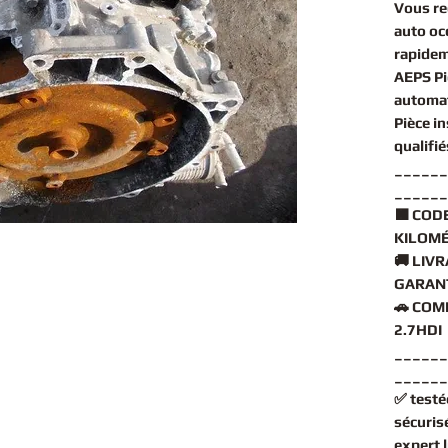
Vous r
auto oc
rapidem
AEPS Pi
automa
Pièce i
qualifi
______
______
🟧
CODE
KILOMÉ
🚚
LIVR
GARANT
🚗
COMP
2.7HDI 
______
______
✅
testé
sécuris
expert