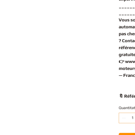
______
______
Vous s
automa
pas che
? Conta
référen
gratuit
👉
www
moteurs
— Franc
🔖 Réfé
Quantita