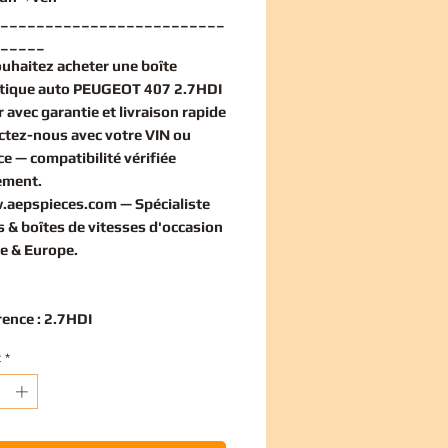
_________________________
_____
ouhaitez
acheter une boîte
tique auto PEUGEOT 407 2.7HDI
r
avec garantie et livraison rapide
ctez-nous avec votre VIN ou
ce — compatibilité vérifiée
ement
.
.aepspieces.com
— Spécialiste
 & boîtes de vitesses d'occasion
e & Europe.
rence : 2.7HDI
t
*