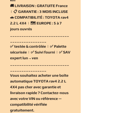
🚚
LIVRAISON :
GRATUITE France
| 📋
GARANTIE :
3 MOIS INCLUSE
🚗
COMPATIBILITÉ :
TOYOTA rav4
2.2 L 4X4 | 🗺️
EUROPE :
5 à 7
jours ouvrés
__________________________
________________
✅
testée & contrôlée
| ✅
Palette
sécurisée
| ✅
Suivi fourni
| ✅
SAV
expert lun→ven
__________________________
________________
Vous souhaitez
acheter une boîte
automatique TOYOTA rav4 2.2 L
4X4 pas cher
avec garantie et
livraison rapide ? Contactez-nous
avec votre VIN ou référence —
compatibilité vérifiée
gratuitement
.