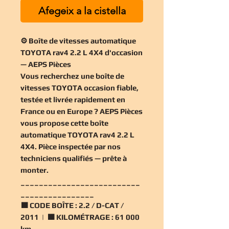
Afegeix a la cistella
⚙️ Boîte de vitesses automatique
TOYOTA rav4 2.2 L 4X4 d'occasion
— AEPS Pièces
Vous recherchez une
boîte de
vitesses TOYOTA occasion
fiable,
testée et livrée rapidement en
France ou en Europe ? AEPS Pièces
vous propose cette
boîte
automatique TOYOTA rav4 2.2 L
4X4
. Pièce inspectée par nos
techniciens qualifiés — prête à
monter.
__________________________
________________
🟧
CODE BOÎTE :
2.2 / D-CAT /
2011 | 🟧
KILOMÉTRAGE :
61 000
km