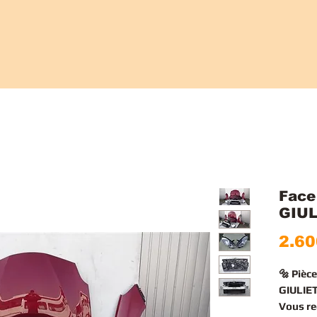
Face
GIUL
2.60
🔩 Pièc
GIULIET
Vous r