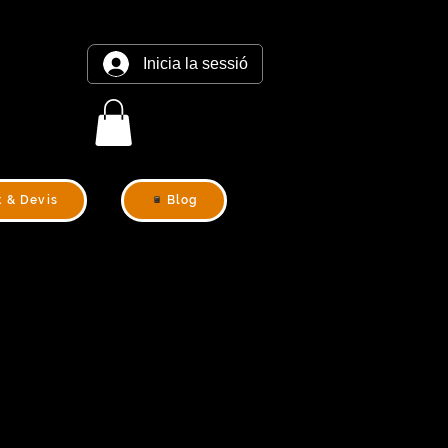
Inicia la sessió
t & Devis
Blog