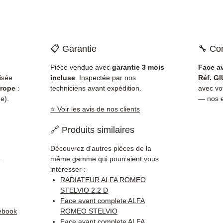
📋 Garantie
🔧 Com
Pièce vendue avec
garantie 3 mois
Face a
isée
incluse
. Inspectée par nos
Réf. G
rope
:
techniciens avant expédition.
avec v
e).
— nos e
⭐ Voir les avis de nos clients
🔗 Produits similaires
Découvrez d'autres pièces de la
.
même gamme qui pourraient vous
intéresser :
RADIATEUR ALFA ROMEO
STELVIO 2.2 D
Face avant complete ALFA
ebook
ROMEO STELVIO
Face avant complete ALFA