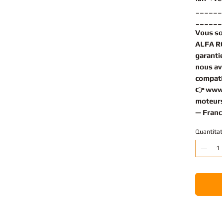
______
______
Vous s
ALFA R
garantie
nous av
compati
👉
www
moteurs
— Franc
Quantita