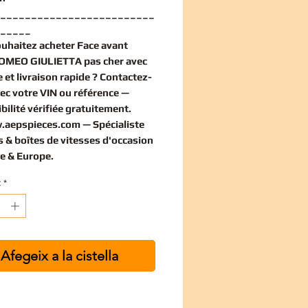
_________________________
_____
ouhaitez
acheter Face avant
OMEO GIULIETTA pas cher
avec
 et livraison rapide ? Contactez-
ec votre VIN ou référence —
bilité vérifiée
gratuitement
.
.aepspieces.com
— Spécialiste
 & boîtes de vitesses d'occasion
e & Europe.
t
*
Afegeix a la cistella