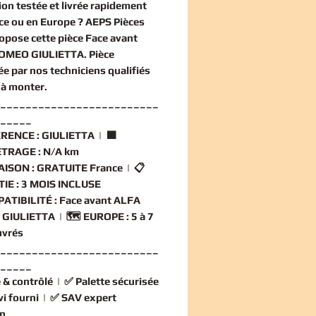
ion
testée et livrée rapidement
ce ou en Europe ? AEPS Pièces
opose cette
pièce Face avant
OMEO GIULIETTA
. Pièce
ée par nos techniciens qualifiés
 à monter.
_________________________
_____
RENCE :
GIULIETTA | 🟧
TRAGE :
N/A km
AISON :
GRATUITE France | 📋
IE :
3 MOIS INCLUSE
ATIBILITÉ :
Face avant ALFA
GIULIETTA | 🗺️
EUROPE :
5 à 7
uvrés
_________________________
_____
 & contrôlé
| ✅
Palette sécurisée
vi fourni
| ✅
SAV expert
n