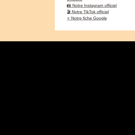
📸 Notre Instagram officiel
🎬 Notre TikTok officiel
⭐ Notre fiche Google