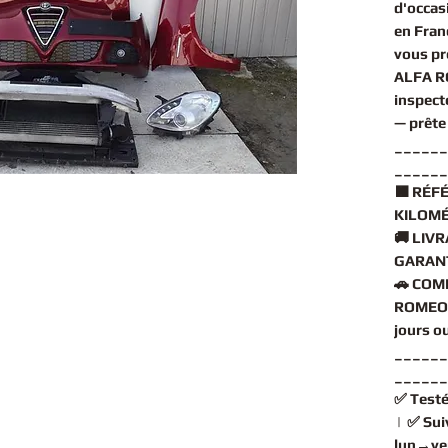
d'occas
en Fran
vous pr
ALFA R
inspect
— prête
______
______
🟧
RÉFÉ
KILOMÉ
🚚
LIVR
GARANT
🚗
COMP
ROMEO 
jours o
______
______
✅
Testé
| ✅
Sui
lun→ve