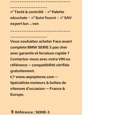
________________
✅
Testé & contrôlé
| ✅
Palette
sécurisée
| ✅
Suivi fourni
| ✅
SAV
expert lun→ven
__________________________
________________
Vous souhaitez
acheter Face avant
complete BMW SERIE 3 pas cher
avec garantie et livraison rapide ?
Contactez-nous avec votre VIN ou
référence — compatibilité vérifiée
gratuitement
.
👉
www.aepspieces.com
—
Spécialiste moteurs & boîtes de
vitesses d'occasion — France &
Europe.
🔖 Référence : SERIE-3