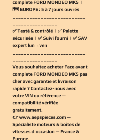
complete FORD MONDEO MK5 |
🗺️
EUROPE :
5 à 7 jours ouvrés
__________________________
________________
✅
Testé & contrôlé
| ✅
Palette
sécurisée
| ✅
Suivi fourni
| ✅
SAV
expert lun→ven
__________________________
________________
Vous souhaitez
acheter Face avant
complete FORD MONDEO MK5 pas
cher
avec garantie et livraison
rapide ? Contactez-nous avec
votre VIN ou référence —
compatibilité vérifiée
gratuitement
.
👉
www.aepspieces.com
—
Spécialiste moteurs & boîtes de
vitesses d'occasion — France &
Europe.