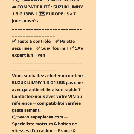
🚗
COMPATIBILITÉ :
SUZUKI JIMNY
1.3 G13BB | 🗺️
EUROPE :
5 à 7
jours ouvrés
__________________________
________________
✅
Testé & contrôlé
| ✅
Palette
sécurisée
| ✅
Suivi fourni
| ✅
SAV
expert lun→ven
__________________________
________________
Vous souhaitez
acheter un moteur
SUZUKI JIMNY 1.3 G13BB pas cher
avec garantie et livraison rapide ?
Contactez-nous avec votre VIN ou
référence — compatibilité vérifiée
gratuitement
.
👉
www.aepspieces.com
—
Spécialiste moteurs & boîtes de
vitesses d'occasion — France &