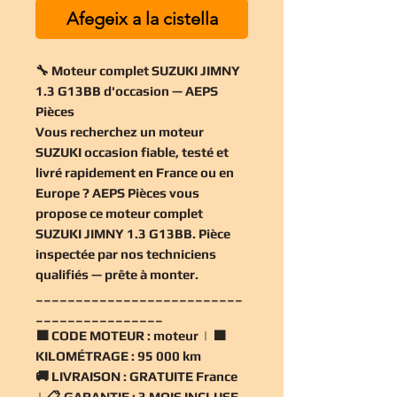
Afegeix a la cistella
🔧 Moteur complet SUZUKI JIMNY
1.3 G13BB d'occasion — AEPS
Pièces
Vous recherchez un
moteur
SUZUKI occasion
fiable, testé et
livré rapidement en France ou en
Europe ? AEPS Pièces vous
propose ce
moteur complet
SUZUKI JIMNY 1.3 G13BB
. Pièce
inspectée par nos techniciens
qualifiés — prête à monter.
__________________________
________________
🟧
CODE MOTEUR :
moteur | 🟧
KILOMÉTRAGE :
95 000 km
🚚
LIVRAISON :
GRATUITE France
| 📋
GARANTIE :
3 MOIS INCLUSE