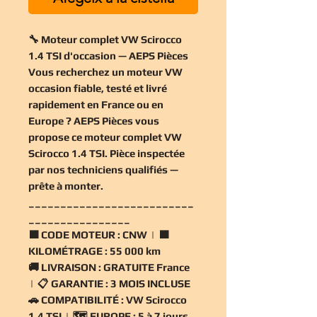
🔧 Moteur complet VW Scirocco
1.4 TSI d'occasion — AEPS Pièces
Vous recherchez un
moteur VW
occasion
fiable, testé et livré
rapidement en France ou en
Europe ? AEPS Pièces vous
propose ce
moteur complet VW
Scirocco 1.4 TSI
. Pièce inspectée
par nos techniciens qualifiés —
prête à monter.
__________________________
________________
🟧
CODE MOTEUR :
CNW | 🟧
KILOMÉTRAGE :
55 000 km
🚚
LIVRAISON :
GRATUITE France
| 📋
GARANTIE :
3 MOIS INCLUSE
🚗
COMPATIBILITÉ :
VW Scirocco
1.4 TSI | 🗺️
EUROPE :
5 à 7 jours