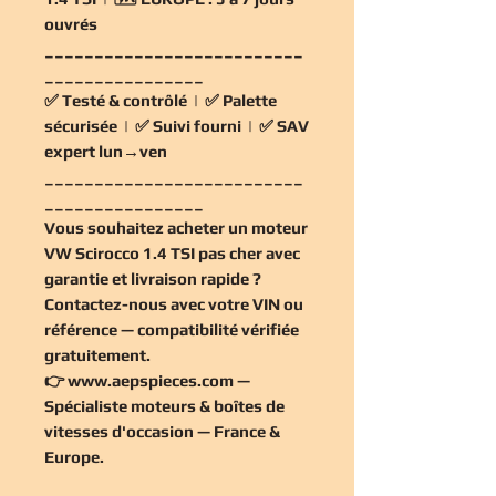
ouvrés
__________________________
________________
✅
Testé & contrôlé
| ✅
Palette
sécurisée
| ✅
Suivi fourni
| ✅
SAV
expert lun→ven
__________________________
________________
Vous souhaitez
acheter un moteur
VW Scirocco 1.4 TSI pas cher
avec
garantie et livraison rapide ?
Contactez-nous avec votre VIN ou
référence — compatibilité vérifiée
gratuitement
.
👉
www.aepspieces.com
—
Spécialiste moteurs & boîtes de
vitesses d'occasion — France &
Europe.