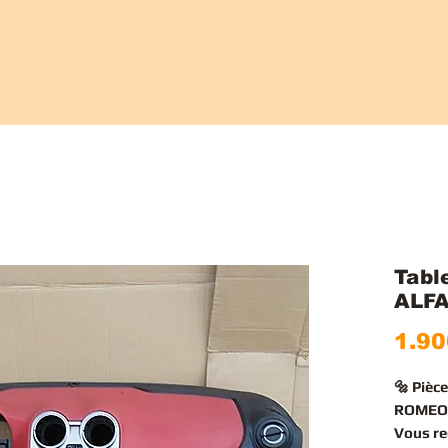
Tabl
ALF
1.90
🔩 Pièc
ROMEO 
Vous r