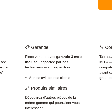
📋 Garantie
🔧 Com
Pièce vendue avec
garantie 3 mois
Tablea
isée
incluse
. Inspectée par nos
MITO —
rope
:
techniciens avant expédition.
compati
e).
avant c
⭐ Voir les avis de nos clients
gratuit
🔗 Produits similaires
Découvrez d'autres pièces de la
.
même gamme qui pourraient vous
intéresser :