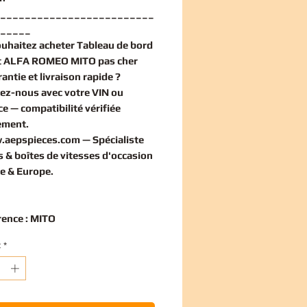
_________________________
_____
ouhaitez
acheter Tableau de bord
t ALFA ROMEO MITO pas cher
antie et livraison rapide ?
ez-nous avec votre VIN ou
ce — compatibilité vérifiée
ement
.
.aepspieces.com
— Spécialiste
 & boîtes de vitesses d'occasion
e & Europe.
rence : MITO
t
*