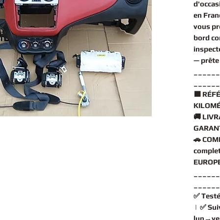
d'occas
en Fran
vous pr
bord c
inspect
— prête
______
______
🟧
RÉFÉ
KILOMÉ
🚚
LIVR
GARANT
🚗
COMP
comple
EUROPE
______
______
✅
Testé
| ✅
Sui
lun→ve