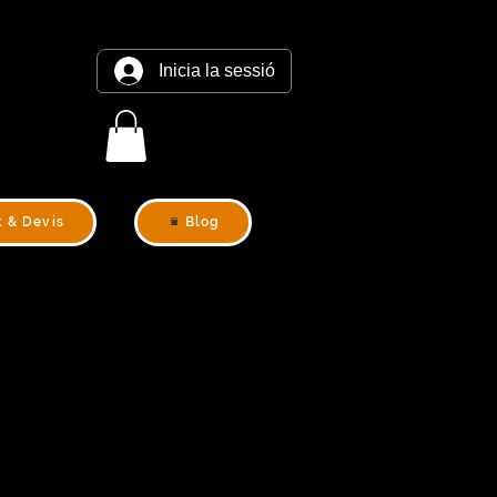
Inicia la sessió
t & Devis
Blog