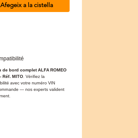
Afegeix a la cistella
patibilité
u de bord complet ALFA ROMEO
 Réf. MITO
. Vérifiez la
bilité avec votre numéro VIN
ommande — nos experts valident
ement.