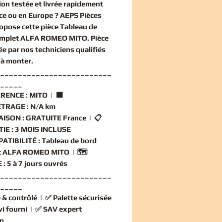
ion
testée et livrée rapidement
ce ou en Europe ? AEPS Pièces
opose cette
pièce Tableau de
omplet ALFA ROMEO MITO
. Pièce
ée par nos techniciens qualifiés
 à monter.
_________________________
_____
RENCE :
MITO | 🟧
TRAGE :
N/A km
AISON :
GRATUITE France | 📋
IE :
3 MOIS INCLUSE
ATIBILITÉ :
Tableau de bord
t ALFA ROMEO MITO | 🗺️
 :
5 à 7 jours ouvrés
_________________________
_____
 & contrôlé
| ✅
Palette sécurisée
vi fourni
| ✅
SAV expert
n