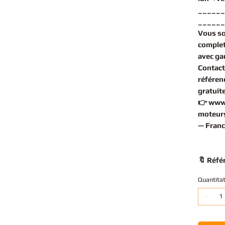
______
______
Vous s
comple
avec gar
Contact
référen
gratuit
👉
www
moteurs
— Franc
🔖 Réfé
Quantita