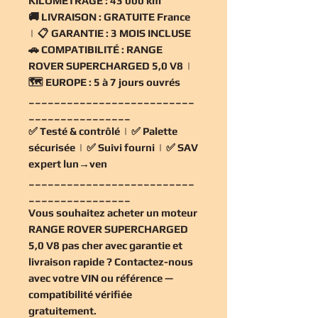
KILOMÉTRAGE :
43 000 km
🚚
LIVRAISON :
GRATUITE France
| 📋
GARANTIE :
3 MOIS INCLUSE
🚗
COMPATIBILITÉ :
RANGE
ROVER SUPERCHARGED 5,0 V8 |
🗺️
EUROPE :
5 à 7 jours ouvrés
__________________________
________________
✅
Testé & contrôlé
| ✅
Palette
sécurisée
| ✅
Suivi fourni
| ✅
SAV
expert lun→ven
__________________________
________________
Vous souhaitez
acheter un moteur
RANGE ROVER SUPERCHARGED
5,0 V8 pas cher
avec garantie et
livraison rapide ? Contactez-nous
avec votre VIN ou référence —
compatibilité vérifiée
gratuitement
.