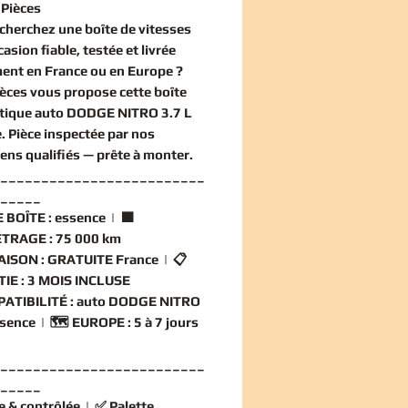
Pièces
echerchez une
boîte de vitesses
casion
fiable, testée et livrée
ent en France ou en Europe ?
èces vous propose cette
boîte
tique auto DODGE NITRO 3.7 L
e
. Pièce inspectée par nos
iens qualifiés — prête à monter.
_________________________
_____
 BOÎTE :
essence | 🟧
TRAGE :
75 000 km
AISON :
GRATUITE France | 📋
IE :
3 MOIS INCLUSE
ATIBILITÉ :
auto DODGE NITRO
ssence | 🗺️
EUROPE :
5 à 7 jours
_________________________
_____
e & contrôlée
| ✅
Palette