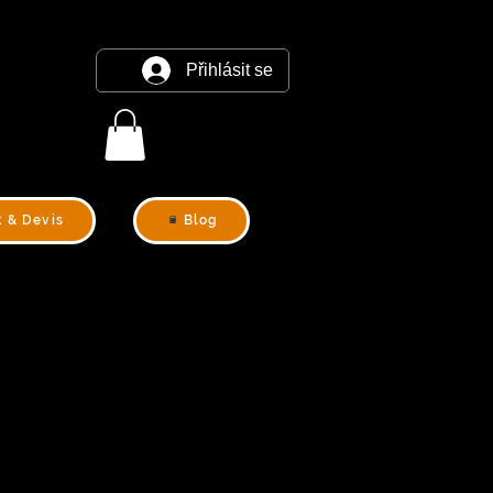
Přihlásit se
t & Devis
Blog