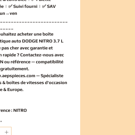
ée
| ✅
Suivi fourni
| ✅
SAV
 lun→ven
_________________________
_____
ouhaitez
acheter une boîte
tique auto DODGE NITRO 3.7 L
 pas cher
avec garantie et
on rapide ? Contactez-nous avec
IN ou référence — compatibilité
e
gratuitement
.
.aepspieces.com
— Spécialiste
 & boîtes de vitesses d'occasion
e & Europe.
rence : NITRO
*