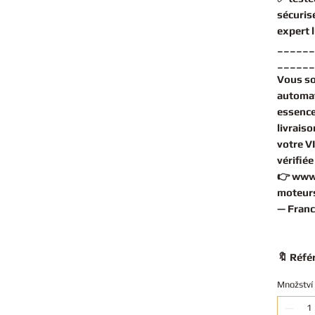
sécuris
expert
______
______
Vous s
automa
essence
livrais
votre V
vérifié
👉
www
moteurs
— Franc
🔖 Réfé
Množství