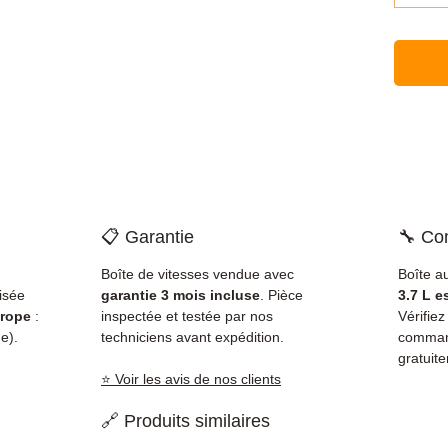
📋 Garantie
🔧 Com
Boîte de vitesses vendue avec
Boîte a
isée
garantie 3 mois incluse
. Pièce
3.7 L 
rope
:
inspectée et testée par nos
Vérifie
e).
techniciens avant expédition.
command
gratuit
⭐ Voir les avis de nos clients
🔗 Produits similaires