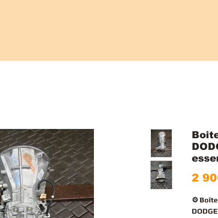
Boit
DODG
esse
2 90
⚙️ Boît
DODGE N