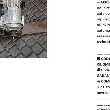
— AEPS 
Vous r
auto oc
rapidem
AEPS Pi
automa
essenc
technic
______
______
🟧
CODE
KILOMÉ
🚚
LIVR
GARANT
🚗
COMP
3.7 L e
ouvrés
______
______
✅
testé