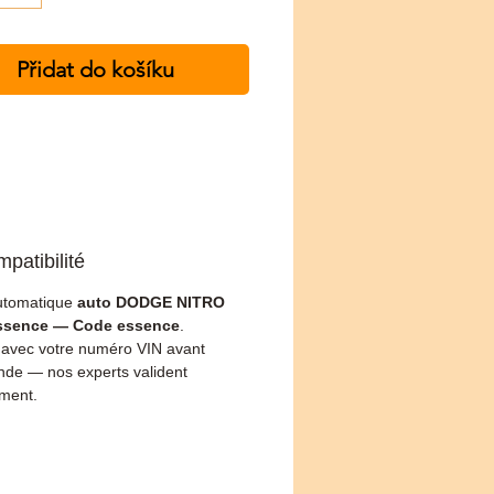
Přidat do košíku
patibilité
utomatique
auto DODGE NITRO
essence — Code essence
.
z avec votre numéro VIN avant
e — nos experts valident
ement.