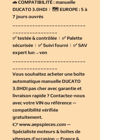
🚗
COMPATIBILITÉ :
manuelle
DUCATO 3.0HDI | 🗺️
EUROPE :
5 à
7 jours ouvrés
__________________________
________________
✅
testée & contrôlée
| ✅
Palette
sécurisée
| ✅
Suivi fourni
| ✅
SAV
expert lun→ven
__________________________
________________
Vous souhaitez
acheter une boîte
automatique manuelle DUCATO
3.0HDI pas cher
avec garantie et
livraison rapide ? Contactez-nous
avec votre VIN ou référence —
compatibilité vérifiée
gratuitement
.
👉
www.aepspieces.com
—
Spécialiste moteurs & boîtes de
vitesses d'occasion — France &