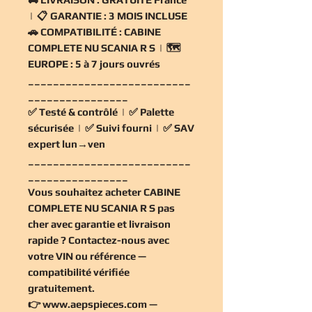
| 📋
GARANTIE :
3 MOIS INCLUSE
🚗
COMPATIBILITÉ :
CABINE
COMPLETE NU SCANIA R S | 🗺️
EUROPE :
5 à 7 jours ouvrés
__________________________
________________
✅
Testé & contrôlé
| ✅
Palette
sécurisée
| ✅
Suivi fourni
| ✅
SAV
expert lun→ven
__________________________
________________
Vous souhaitez
acheter CABINE
COMPLETE NU SCANIA R S pas
cher
avec garantie et livraison
rapide ? Contactez-nous avec
votre VIN ou référence —
compatibilité vérifiée
gratuitement
.
👉
www.aepspieces.com
—