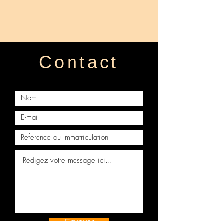
Cabine complète SCANIA G
Facebook officielle
Feux avant xenon SCANIA R
📸 Notre Instagram officiel
Face avant SCANIA R P G V8
🎬 Notre TikTok officiel
⭐ Notre fiche Google
Contact