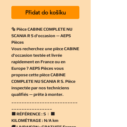
Přidat do košíku
🔩 Pièce CABINE COMPLETE NU
SCANIA R S d'occasion — AEPS
Pièces
Vous recherchez une
pièce CABINE
d'occasion
testée et livrée
rapidement en France ou en
Europe ? AEPS Pièces vous
propose cette
pièce CABINE
COMPLETE NU SCANIA R S
. Pièce
inspectée par nos techniciens
qualifiés — prête à monter.
__________________________
________________
🟧
RÉFÉRENCE :
S | 🟧
KILOMÉTRAGE :
N/A km
🚚
LIVRAISON :
GRATUITE France