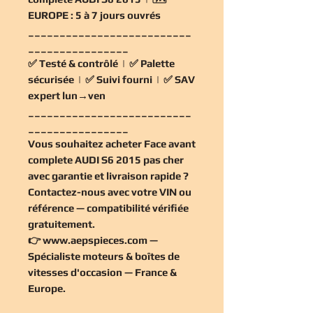
EUROPE :
5 à 7 jours ouvrés
__________________________
________________
✅
Testé & contrôlé
| ✅
Palette
sécurisée
| ✅
Suivi fourni
| ✅
SAV
expert lun→ven
__________________________
________________
Vous souhaitez
acheter Face avant
complete AUDI S6 2015 pas cher
avec garantie et livraison rapide ?
Contactez-nous avec votre VIN ou
référence — compatibilité vérifiée
gratuitement
.
👉
www.aepspieces.com
—
Spécialiste moteurs & boîtes de
vitesses d'occasion — France &
Europe.