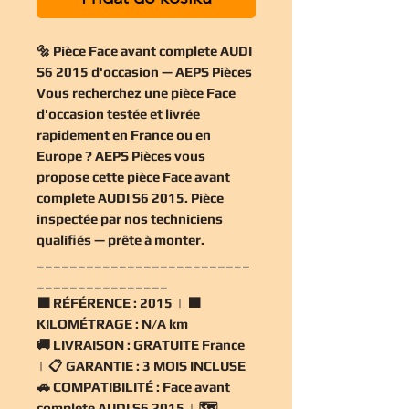
🔩 Pièce Face avant complete AUDI
S6 2015 d'occasion — AEPS Pièces
Vous recherchez une
pièce Face
d'occasion
testée et livrée
rapidement en France ou en
Europe ? AEPS Pièces vous
propose cette
pièce Face avant
complete AUDI S6 2015
. Pièce
inspectée par nos techniciens
qualifiés — prête à monter.
__________________________
________________
🟧
RÉFÉRENCE :
2015 | 🟧
KILOMÉTRAGE :
N/A km
🚚
LIVRAISON :
GRATUITE France
| 📋
GARANTIE :
3 MOIS INCLUSE
🚗
COMPATIBILITÉ :
Face avant
complete AUDI S6 2015 | 🗺️