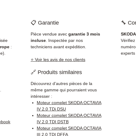
📋 Garantie
🔧 Com
Pièce vendue avec
garantie 3 mois
SKODA 
isée
incluse
. Inspectée par nos
Vérifiez
rope
:
techniciens avant expédition.
numéro
e).
experts
⭐ Voir les avis de nos clients
🔗 Produits similaires
Découvrez d'autres pièces de la
.
même gamme qui pourraient vous
intéresser :
Moteur complet SKODA OCTAVIA
IV 2.0 TDi DSU
Moteur complet SKODA OCTAVIA
ebook
IV 2.0 TDI DSTB
Moteur complet SKODA OCTAVIA
III 2.0 TDI DFFA