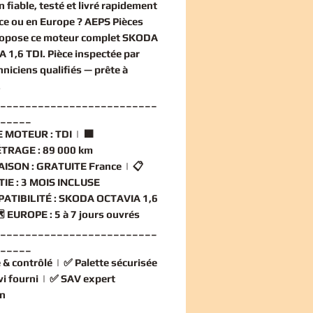
n
fiable, testé et livré rapidement
ce ou en Europe ? AEPS Pièces
ropose ce
moteur complet SKODA
 1,6 TDI
. Pièce inspectée par
hniciens qualifiés — prête à
.
_________________________
_____
 MOTEUR :
TDI | 🟧
TRAGE :
89 000 km
AISON :
GRATUITE France | 📋
IE :
3 MOIS INCLUSE
ATIBILITÉ :
SKODA OCTAVIA 1,6
️
EUROPE :
5 à 7 jours ouvrés
_________________________
_____
 & contrôlé
| ✅
Palette sécurisée
vi fourni
| ✅
SAV expert
n
_________________________