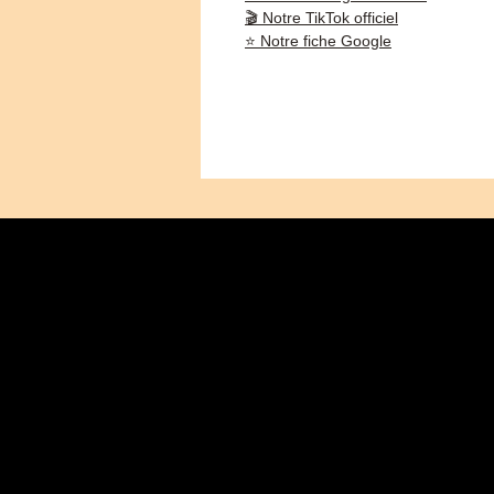
🎬 Notre TikTok officiel
⭐ Notre fiche Google