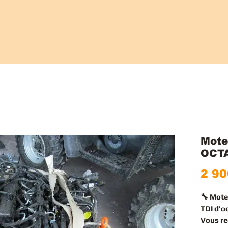
Mote
OCTA
2 90
🔧 Mot
TDI d'o
Vous r