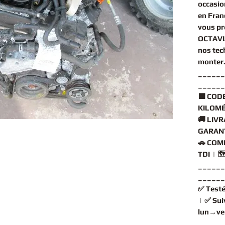
occasio
en Fran
vous p
OCTAVIA
nos tec
monter
______
______
🟧
CODE
KILOMÉ
🚚
LIVR
GARANT
🚗
COMP
TDI | 
______
______
✅
Testé
| ✅
Sui
lun→ve
______