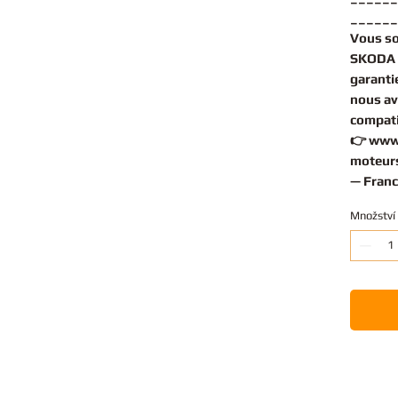
______
Vous s
SKODA O
garantie
nous av
compati
👉
www
moteurs
— Franc
Množství