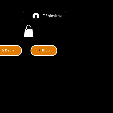
Přihlásit se
t & Devis
Blog