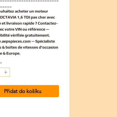
_____
ouhaitez
acheter un moteur
CTAVIA 1,6 TDI pas cher
avec
 et livraison rapide ? Contactez-
ec votre VIN ou référence —
bilité vérifiée
gratuitement
.
.aepspieces.com
— Spécialiste
 & boîtes de vitesses d'occasion
e & Europe.
*
Přidat do košíku