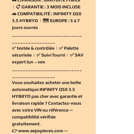
| 📋
GARANTIE :
3 MOIS INCLUSE
🚗
COMPATIBILITÉ :
INFINITY Q50
3.5 HYBRYD | 🗺️
EUROPE :
5 à 7
jours ouvrés
__________________________
________________
✅
testée & contrôlée
| ✅
Palette
sécurisée
| ✅
Suivi fourni
| ✅
SAV
expert lun→ven
__________________________
________________
Vous souhaitez
acheter une boîte
automatique INFINITY Q50 3.5
HYBRYD pas cher
avec garantie et
livraison rapide ? Contactez-nous
avec votre VIN ou référence —
compatibilité vérifiée
gratuitement
.
👉
www.aepspieces.com
—