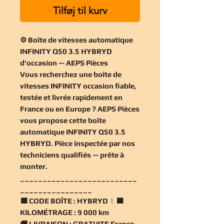
Tilføj til kurv
⚙️ Boîte de vitesses automatique
INFINITY Q50 3.5 HYBRYD
d'occasion — AEPS Pièces
Vous recherchez une
boîte de
vitesses INFINITY occasion
fiable,
testée et livrée rapidement en
France ou en Europe ? AEPS Pièces
vous propose cette
boîte
automatique INFINITY Q50 3.5
HYBRYD
. Pièce inspectée par nos
techniciens qualifiés — prête à
monter.
__________________________
________________
🟧
CODE BOÎTE :
HYBRYD | 🟧
KILOMÉTRAGE :
9 000 km
🚚
LIVRAISON :
GRATUITE France