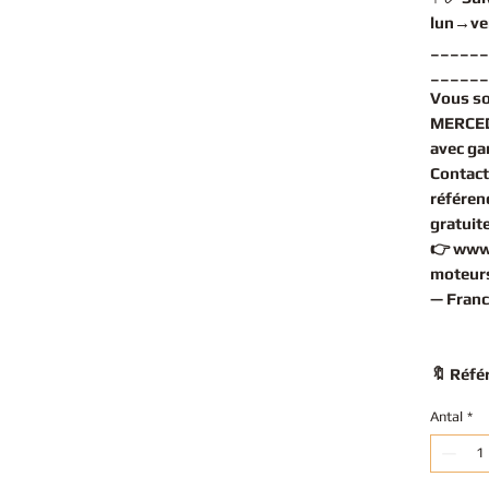
lun→ve
______
______
Vous s
MERCED
avec gar
Contact
référen
gratuit
👉
www
moteurs
— Franc
🔖 Réfé
Antal
*