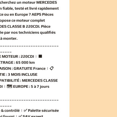
echerchez un
moteur MERCEDES
n
fiable, testé et livré rapidement
ce ou en Europe ? AEPS Pièces
ropose ce
moteur complet
ES CLASSE B 220CDI
. Pièce
ée par nos techniciens qualifiés
 à monter.
_________________________
_____
 MOTEUR :
220CDI | 🟧
TRAGE :
65 000 km
AISON :
GRATUITE France | 📋
IE :
3 MOIS INCLUSE
ATIBILITÉ :
MERCEDES CLASSE
I | 🗺️
EUROPE :
5 à 7 jours
_________________________
_____
 & contrôlé
| ✅
Palette sécurisée
vi fourni
| ✅
SAV expert