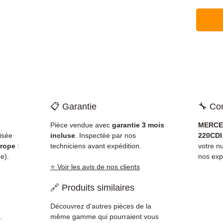
📋 Garantie
🔧 Com
Pièce vendue avec
garantie 3 mois
MERCED
isée
incluse
. Inspectée par nos
220CDI
rope
:
techniciens avant expédition.
votre 
e).
nos exp
⭐ Voir les avis de nos clients
🔗 Produits similaires
Découvrez d'autres pièces de la
.
même gamme qui pourraient vous