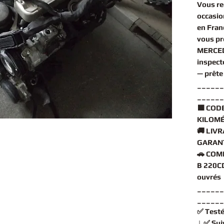
Vous r
occasio
en Fran
vous p
MERCED
inspect
— prête
______
______
🟧
CODE
KILOMÉ
🚚
LIVR
GARANT
🚗
COMP
B 220CD
ouvrés
______
______
✅
Testé
| ✅
Sui