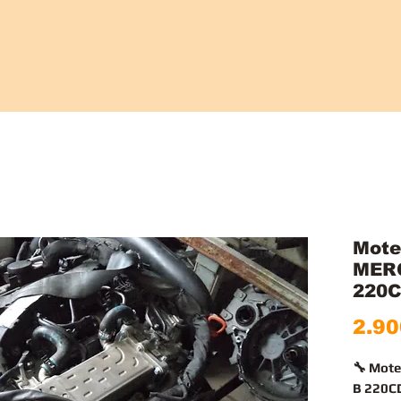
Mote
MER
220C
2.90
🔧 Mot
B 220CD