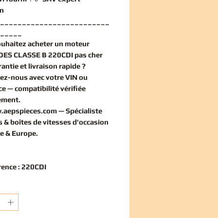
n
_________________________
_____
ouhaitez
acheter un moteur
ES CLASSE B 220CDI pas cher
antie et livraison rapide ?
ez-nous avec votre VIN ou
ce — compatibilité vérifiée
ement
.
.aepspieces.com
— Spécialiste
 & boîtes de vitesses d'occasion
e & Europe.
rence : 220CDI