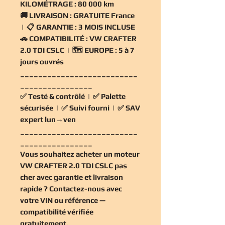
KILOMÉTRAGE :
80 000 km
🚚
LIVRAISON :
GRATUITE France
| 📋
GARANTIE :
3 MOIS INCLUSE
🚗
COMPATIBILITÉ :
VW CRAFTER
2.0 TDI CSLC | 🗺️
EUROPE :
5 à 7
jours ouvrés
__________________________
________________
✅
Testé & contrôlé
| ✅
Palette
sécurisée
| ✅
Suivi fourni
| ✅
SAV
expert lun→ven
__________________________
________________
Vous souhaitez
acheter un moteur
VW CRAFTER 2.0 TDI CSLC pas
cher
avec garantie et livraison
rapide ? Contactez-nous avec
votre VIN ou référence —
compatibilité vérifiée
gratuitement
.