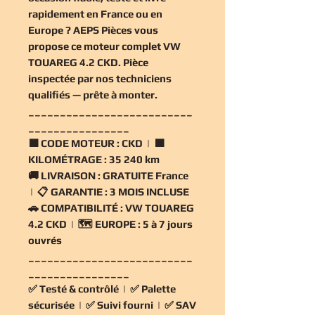
rapidement en France ou en
Europe ? AEPS Pièces vous
propose ce
moteur complet VW
TOUAREG 4.2 CKD
. Pièce
inspectée par nos techniciens
qualifiés — prête à monter.
__________________________
________________
🟧
CODE MOTEUR :
CKD | 🟧
KILOMÉTRAGE :
35 240 km
🚚
LIVRAISON :
GRATUITE France
| 📋
GARANTIE :
3 MOIS INCLUSE
🚗
COMPATIBILITÉ :
VW TOUAREG
4.2 CKD | 🗺️
EUROPE :
5 à 7 jours
ouvrés
__________________________
________________
✅
Testé & contrôlé
| ✅
Palette
sécurisée
| ✅
Suivi fourni
| ✅
SAV