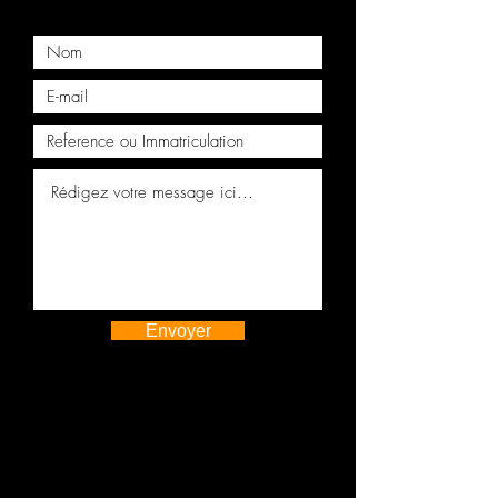
Moteur complet VW Touareg V6
CAS
Moteur complet VW TOUAREG R5
2.5TDI BAC
Envoyer