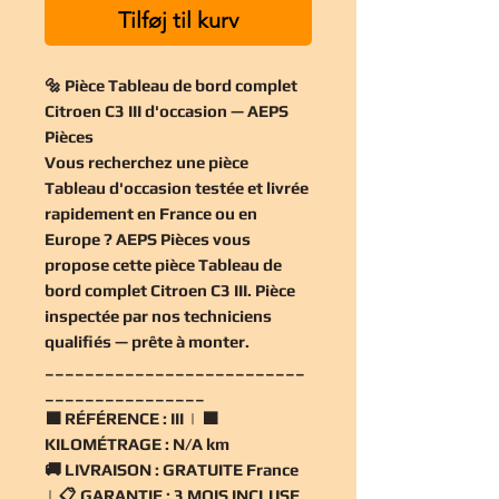
Tilføj til kurv
🔩 Pièce Tableau de bord complet
Citroen C3 III d'occasion — AEPS
Pièces
Vous recherchez une
pièce
Tableau d'occasion
testée et livrée
rapidement en France ou en
Europe ? AEPS Pièces vous
propose cette
pièce Tableau de
bord complet Citroen C3 III
. Pièce
inspectée par nos techniciens
qualifiés — prête à monter.
__________________________
________________
🟧
RÉFÉRENCE :
III | 🟧
KILOMÉTRAGE :
N/A km
🚚
LIVRAISON :
GRATUITE France
| 📋
GARANTIE :
3 MOIS INCLUSE