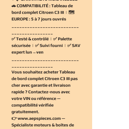
🚗
COMPATIBILITÉ :
Tableau de
bord complet Citroen C3 III | 🗺️
EUROPE :
5 à 7 jours ouvrés
__________________________
________________
✅
Testé & contrôlé
| ✅
Palette
sécurisée
| ✅
Suivi fourni
| ✅
SAV
expert lun→ven
__________________________
________________
Vous souhaitez
acheter Tableau
de bord complet Citroen C3 III pas
cher
avec garantie et livraison
rapide ? Contactez-nous avec
votre VIN ou référence —
compatibilité vérifiée
gratuitement
.
👉
www.aepspieces.com
—
Spécialiste moteurs & boîtes de