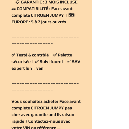
| 📋
GARANTIE :
3 MOIS INCLUSE
🚗
COMPATIBILITÉ :
Face avant
complete CITROEN JUMPY | 🗺️
EUROPE :
5 à 7 jours ouvrés
__________________________
________________
✅
Testé & contrôlé
| ✅
Palette
sécurisée
| ✅
Suivi fourni
| ✅
SAV
expert lun→ven
__________________________
________________
Vous souhaitez
acheter Face avant
complete CITROEN JUMPY pas
cher
avec garantie und livraison
rapide ? Contactez-nous avec
votre VIN ou référence —