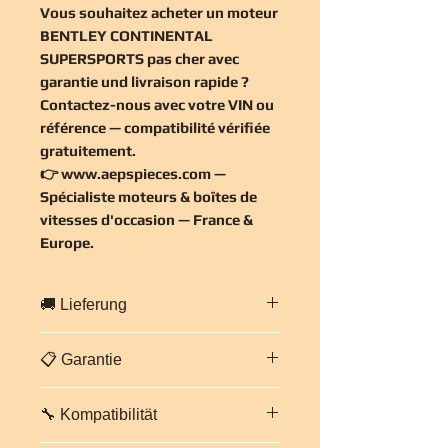
Vous souhaitez
acheter un moteur
BENTLEY CONTINENTAL
SUPERSPORTS pas cher
avec
garantie und livraison rapide ?
Contactez-nous avec votre VIN ou
référence — compatibilité vérifiée
gratuitement
.
👉
www.aepspieces.com
—
Spécialiste moteurs & boîtes de
vitesses d'occasion — France &
Europe.
🚚 Lieferung
Schneller Versand in ganz
📋 Garantie
Frankreich und Europa
.
Professionelle und gesicherte
3 Monate Garantie auf Teile und
Verpackung. Geschätzte Lieferzeit:
2
🔧 Kompatibilität
Arbeitsleistung
für diesen Motor.
bis 5 Werktage
je nach Zielort.
Jeder Motor wird vor dem Versand
Kontaktieren Sie uns für ein