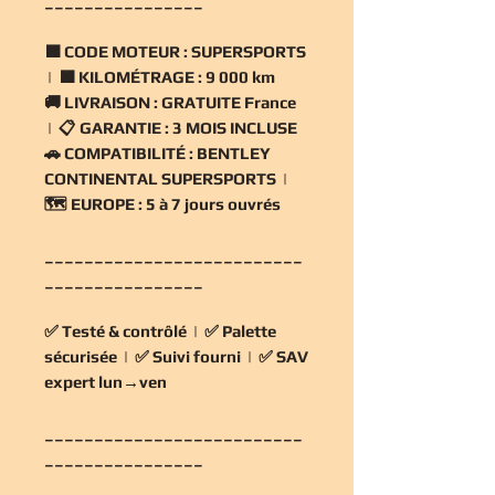
________________
🟧
CODE MOTEUR :
SUPERSPORTS
| 🟧
KILOMÉTRAGE :
9 000 km
🚚
LIVRAISON :
GRATUITE France
| 📋
GARANTIE :
3 MOIS INCLUSE
🚗
COMPATIBILITÉ :
BENTLEY
CONTINENTAL SUPERSPORTS |
🗺️
EUROPE :
5 à 7 jours ouvrés
__________________________
________________
✅
Testé & contrôlé
| ✅
Palette
sécurisée
| ✅
Suivi fourni
| ✅
SAV
expert lun→ven
__________________________
________________