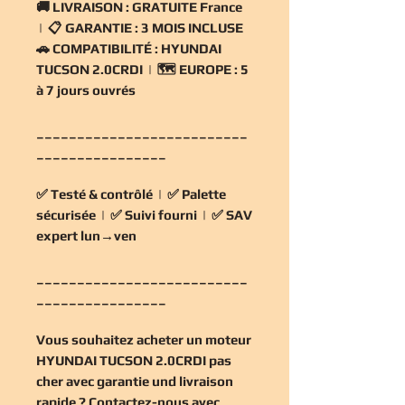
🚚
LIVRAISON :
GRATUITE France
| 📋
GARANTIE :
3 MOIS INCLUSE
🚗
COMPATIBILITÉ :
HYUNDAI
TUCSON 2.0CRDI | 🗺️
EUROPE :
5
à 7 jours ouvrés
__________________________
________________
✅
Testé & contrôlé
| ✅
Palette
sécurisée
| ✅
Suivi fourni
| ✅
SAV
expert lun→ven
__________________________
________________
Vous souhaitez
acheter un moteur
HYUNDAI TUCSON 2.0CRDI pas
cher
avec garantie und livraison
rapide ? Contactez-nous avec