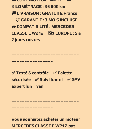
KILOMÉTRAGE :
36 000 km
🚚
LIVRAISON :
GRATUITE France
| 📋
GARANTIE :
3 MOIS INCLUSE
🚗
COMPATIBILITÉ :
MERCEDES
CLASSE E W212 | 🗺️
EUROPE :
5 à
7 jours ouvrés
__________________________
________________
✅
Testé & contrôlé
| ✅
Palette
sécurisée
| ✅
Suivi fourni
| ✅
SAV
expert lun→ven
__________________________
________________
Vous souhaitez
acheter un moteur
MERCEDES CLASSE E W212 pas