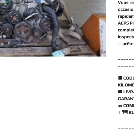
Vous r
occasio
rapidem
AEPS Pi
comple
inspect
— prête
______
______
🟧
CODE
KILOMÉ
🚚
LIVR
GARANT
🚗
COMP
| 🗺️
EU
______
______