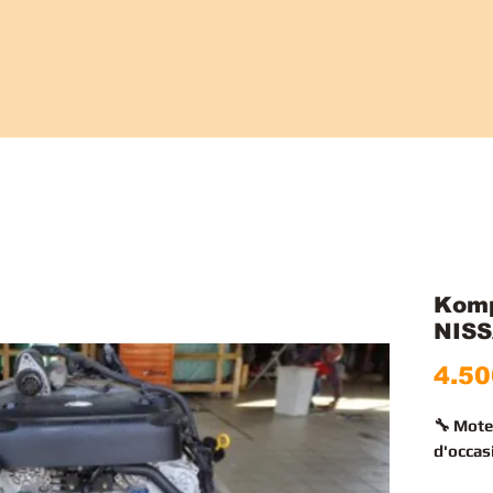
Komp
NISS
4.50
🔧 Mot
d'occas