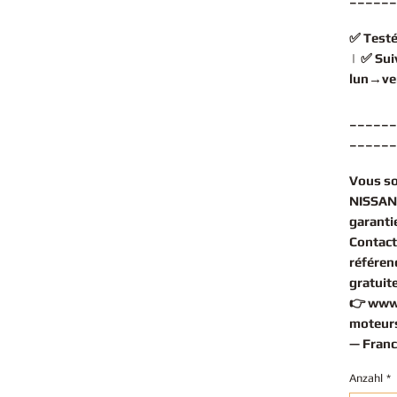
✅
Testé
| ✅
Sui
lun→ve
______
______
Vous s
NISSAN
garantie
Contact
référen
gratuit
👉
www
moteurs
— Franc
Anzahl
*