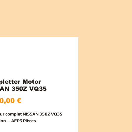
letter Motor
AN 350Z VQ35
Preis
0,00 €
eur complet NISSAN 350Z VQ35
ion — AEPS Pièces