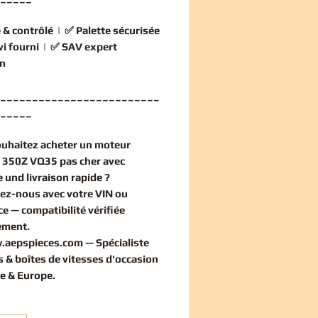
 & contrôlé
| ✅
Palette sécurisée
vi fourni
| ✅
SAV expert
n
_________________________
_____
ouhaitez
acheter un moteur
 350Z VQ35 pas cher
avec
 und livraison rapide ?
ez-nous avec votre VIN ou
ce — compatibilité vérifiée
ement
.
.aepspieces.com
— Spécialiste
 & boîtes de vitesses d'occasion
e & Europe.