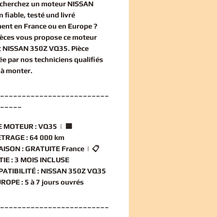
echerchez un
moteur NISSAN
n
fiable, testé und livré
ent en France ou en Europe ?
èces vous propose ce
moteur
t NISSAN 350Z VQ35
. Pièce
ée par nos techniciens qualifiés
 à monter.
_________________________
_____
 MOTEUR :
VQ35 | 🟧
TRAGE :
64 000 km
AISON :
GRATUITE France | 📋
IE :
3 MOIS INCLUSE
ATIBILITÉ :
NISSAN 350Z VQ35
ROPE :
5 à 7 jours ouvrés
_________________________
_____