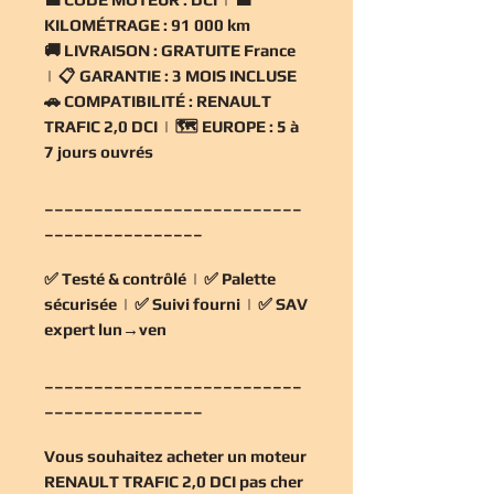
KILOMÉTRAGE :
91 000 km
🚚
LIVRAISON :
GRATUITE France
| 📋
GARANTIE :
3 MOIS INCLUSE
🚗
COMPATIBILITÉ :
RENAULT
TRAFIC 2,0 DCI | 🗺️
EUROPE :
5 à
7 jours ouvrés
__________________________
________________
✅
Testé & contrôlé
| ✅
Palette
sécurisée
| ✅
Suivi fourni
| ✅
SAV
expert lun→ven
__________________________
________________
Vous souhaitez
acheter un moteur
RENAULT TRAFIC 2,0 DCI pas cher