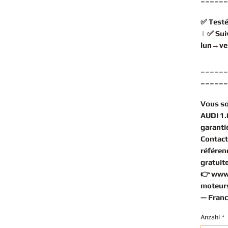
✅
Testé
| ✅
Sui
lun→ve
______
______
Vous s
AUDI 1.
garantie
Contact
référen
gratuit
👉
www
moteurs
— Franc
Anzahl
*