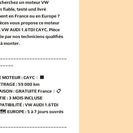
echerchez un
moteur VW
n
fiable, testé und livré
ent en France ou en Europe ?
èces vous propose ce
moteur
t VW AUDI 1.6TDI CAYC
. Pièce
ée par nos techniciens qualifiés
 à monter.
_________________________
_____
 MOTEUR :
CAYC | 🟧
TRAGE :
59 000 km
AISON :
GRATUITE France | 📋
IE :
3 MOIS INCLUSE
ATIBILITÉ :
VW AUDI 1.6TDI
 🗺️
EUROPE :
5 à 7 jours ouvrés
_________________________
_____