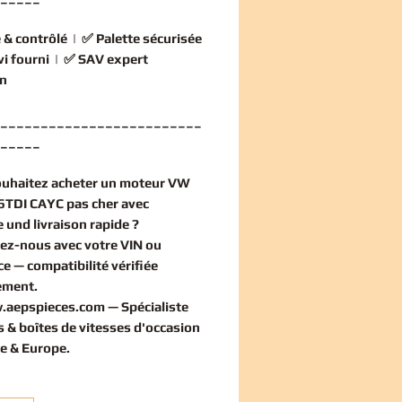
 & contrôlé
| ✅
Palette sécurisée
vi fourni
| ✅
SAV expert
n
_________________________
_____
ouhaitez
acheter un moteur VW
6TDI CAYC pas cher
avec
 und livraison rapide ?
ez-nous avec votre VIN ou
ce — compatibilité vérifiée
ement
.
.aepspieces.com
— Spécialiste
 & boîtes de vitesses d'occasion
e & Europe.