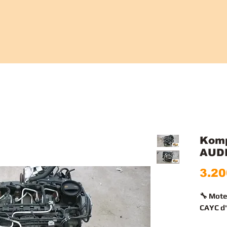
Komp
AUDI
3.20
🔧 Mote
CAYC d'