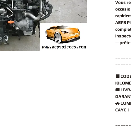
Vous r
occasio
rapidem
AEPS Pi
comple
inspect
— prête
______
______
🟧
CODE
KILOMÉ
🚚
LIVR
GARANT
🚗
COMP
CAYC |
______
______