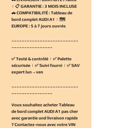
| 📋
GARANTIE :
3 MOIS INCLUSE
🚗
COMPATIBILITÉ :
Tableau de
bord complet AUDI A1 | 🗺️
EUROPE :
5 à 7 jours ouvrés
__________________________
________________
✅
Testé & contrôlé
| ✅
Palette
sécurisée
| ✅
Suivi fourni
| ✅
SAV
expert lun→ven
__________________________
________________
Vous souhaitez
acheter Tableau
de bord complet AUDI A1 pas cher
avec garantie und livraison rapide
? Contactez-nous avec votre VIN