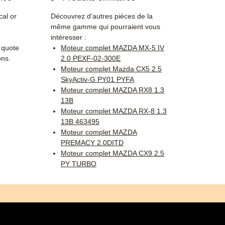
cal or
Découvrez d'autres pièces de la
même gamme qui pourraient vous
intéresser :
, quote
Moteur complet MAZDA MX-5 IV
ons.
2.0 PEXF-02-300E
Moteur complet Mazda CX5 2.5
SkyActiv-G PY01 PYFA
Moteur complet MAZDA RX8 1.3
13B
Moteur complet MAZDA RX-8 1.3
13B 463495
Moteur complet MAZDA
PREMACY 2.0DITD
Moteur complet MAZDA CX9 2.5
PY TURBO