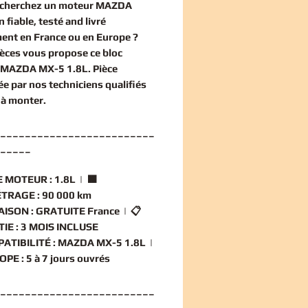
echerchez un
moteur MAZDA
n
fiable, testé and livré
ent en France ou en Europe ?
èces vous propose ce
bloc
 MAZDA MX-5 1.8L
. Pièce
ée par nos techniciens qualifiés
 à monter.
_________________________
_____
 MOTEUR :
1.8L | 🟧
TRAGE :
90 000 km
AISON :
GRATUITE France | 📋
IE :
3 MOIS INCLUSE
ATIBILITÉ :
MAZDA MX-5 1.8L |
OPE :
5 à 7 jours ouvrés
_________________________
_____