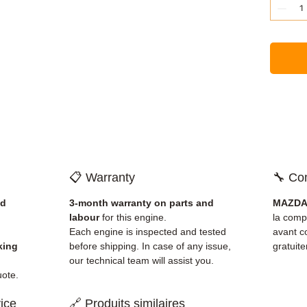
📋 Warranty
🔧 Com
nd
3-month warranty on parts and
MAZDA 
labour
for this engine.
la comp
Each engine is inspected and tested
avant c
king
before shipping. In case of any issue,
gratuit
our technical team will assist you.
uote.
ice
🔗 Produits similaires