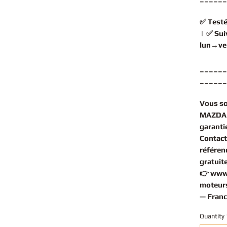
✅
Testé
| ✅
Sui
lun→ve
______
______
Vous s
MAZDA 
garantie
Contact
référen
gratuit
👉
www
moteurs
— Franc
Quantity