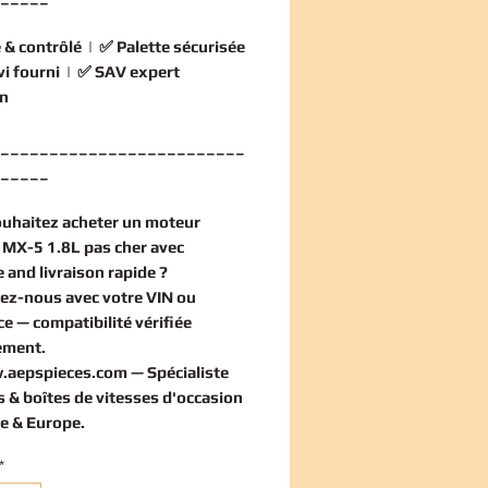
 & contrôlé
| ✅
Palette sécurisée
vi fourni
| ✅
SAV expert
n
_________________________
_____
ouhaitez
acheter un moteur
MX-5 1.8L pas cher
avec
 and livraison rapide ?
ez-nous avec votre VIN ou
ce — compatibilité vérifiée
ement
.
.aepspieces.com
— Spécialiste
 & boîtes de vitesses d'occasion
e & Europe.
*