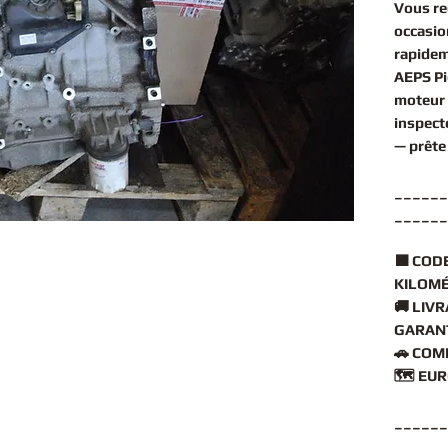
Vous r
occasio
rapidem
AEPS Pi
moteur
inspect
— prête
______
______
🟧
CODE
KILOMÉ
🚚
LIVR
GARANT
🚗
COMP
🗺️
EUR
______
______