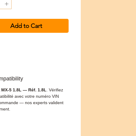
Add to Cart
patibility
MX-5 1.8L — Réf. 1.8L
. Vérifiez
atibilité avec votre numéro VIN
ommande — nos experts valident
ement.