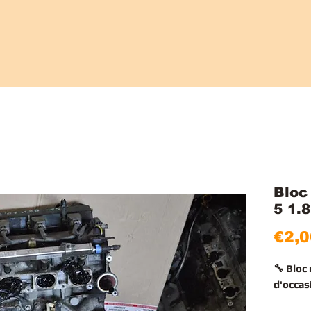
Bloc
5 1.
€2,0
🔧 Blo
d'occas