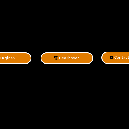
Contac
Engines
Gearboxes