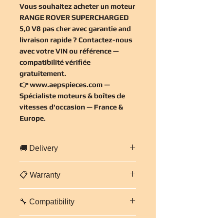
Vous souhaitez
acheter un moteur
RANGE ROVER SUPERCHARGED
5,0 V8 pas cher
avec garantie and
livraison rapide ? Contactez-nous
avec votre VIN ou référence —
compatibilité vérifiée
gratuitement
.
👉
www.aepspieces.com
—
Spécialiste moteurs & boîtes de
vitesses d'occasion — France &
Europe.
🚚 Delivery
Fast delivery throughout
France and
📋 Warranty
Europe
.
Professional and secure packaging.
3-month warranty on parts and
Estimated delivery time:
2 to 5
🔧 Compatibility
labour
for this engine.
working days
depending on
Each engine is inspected and tested
destination.