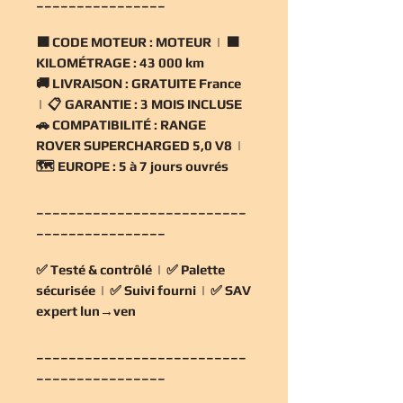
________________
🟧
CODE MOTEUR :
MOTEUR | 🟧
KILOMÉTRAGE :
43 000 km
🚚
LIVRAISON :
GRATUITE France
| 📋
GARANTIE :
3 MOIS INCLUSE
🚗
COMPATIBILITÉ :
RANGE
ROVER SUPERCHARGED 5,0 V8 |
🗺️
EUROPE :
5 à 7 jours ouvrés
__________________________
________________
✅
Testé & contrôlé
| ✅
Palette
sécurisée
| ✅
Suivi fourni
| ✅
SAV
expert lun→ven
__________________________
________________