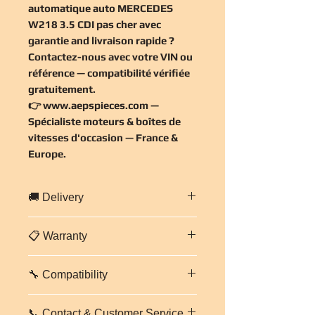
automatique auto MERCEDES
W218 3.5 CDI pas cher
avec
garantie and livraison rapide ?
Contactez-nous avec votre VIN ou
référence — compatibilité vérifiée
gratuitement
.
👉
www.aepspieces.com
—
Spécialiste moteurs & boîtes de
vitesses d'occasion — France &
Europe.
🚚 Delivery
Fast delivery throughout
France and
📋 Warranty
Europe
.
Professional and secure packaging.
3-month warranty on parts and
Estimated delivery time:
2 to 5
🔧 Compatibility
labour
for this gearbox.
working days
depending on
Each gearbox is inspected and tested
destination.
Boîte automatique
auto MERCEDES
before shipping. In case of any issue,
Contact us for a tailored shipping
📞 Contact & Customer Service