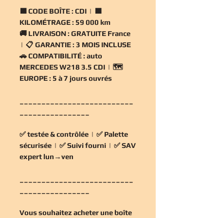
🟧
CODE BOÎTE :
CDI | 🟧
KILOMÉTRAGE :
59 000 km
🚚
LIVRAISON :
GRATUITE France
| 📋
GARANTIE :
3 MOIS INCLUSE
🚗
COMPATIBILITÉ :
auto
MERCEDES W218 3.5 CDI | 🗺️
EUROPE :
5 à 7 jours ouvrés
__________________________
________________
✅
testée & contrôlée
| ✅
Palette
sécurisée
| ✅
Suivi fourni
| ✅
SAV
expert lun→ven
__________________________
________________
Vous souhaitez
acheter une boîte