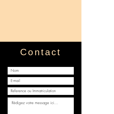
Découvrez d'autres pièces de la
We respond quickly to all enquiries,
même gamme qui pourraient vous
quote requests or stock availability
intéresser :
questions.
Cabine complète SCANIA G
CABINE COMPLETE NU SCANIA
R S
Feux avant xenon SCANIA R
Face avant SCANIA R P G V8
Contact