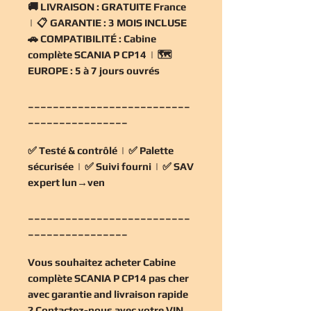
🚚
LIVRAISON :
GRATUITE France
| 📋
GARANTIE :
3 MOIS INCLUSE
🚗
COMPATIBILITÉ :
Cabine
complète SCANIA P CP14 | 🗺️
EUROPE :
5 à 7 jours ouvrés
__________________________
________________
✅
Testé & contrôlé
| ✅
Palette
sécurisée
| ✅
Suivi fourni
| ✅
SAV
expert lun→ven
__________________________
________________
Vous souhaitez
acheter Cabine
complète SCANIA P CP14 pas cher
avec garantie and livraison rapide
? Contactez-nous avec votre VIN