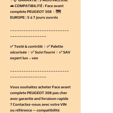
🚗
COMPATIBILITÉ :
Face avant
complete PEUGEOT 308 | 🗺️
EUROPE :
5 à 7 jours ouvrés
__________________________
________________
✅
Testé & contrôlé
| ✅
Palette
sécurisée
| ✅
Suivi fourni
| ✅
SAV
expert lun→ven
__________________________
________________
Vous souhaitez
acheter Face avant
complete PEUGEOT 308 pas cher
avec garantie and livraison rapide
? Contactez-nous avec votre VIN
ou référence — compatibilité