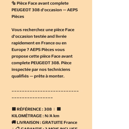
🔩 Pièce Face avant complete
PEUGEOT 308 d'occasion — AEPS
Pièces
Vous recherchez une
pièce Face
d'occasion
testée and livrée
rapidement en France ou en
Europe ? AEPS Pièces vous
propose cette
pièce Face avant
complete PEUGEOT 308
. Pièce
inspectée par nos techniciens
qualifiés — prête à monter.
__________________________
________________
🟧
RÉFÉRENCE :
308 | 🟧
KILOMÉTRAGE :
N/A km
🚚
LIVRAISON :
GRATUITE France
| 📋
GARANTIE :
3 MOIS INCLUSE