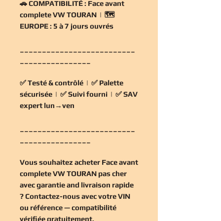
🚗
COMPATIBILITÉ :
Face avant
complete VW TOURAN | 🗺️
EUROPE :
5 à 7 jours ouvrés
__________________________
________________
✅
Testé & contrôlé
| ✅
Palette
sécurisée
| ✅
Suivi fourni
| ✅
SAV
expert lun→ven
__________________________
________________
Vous souhaitez
acheter Face avant
complete VW TOURAN pas cher
avec garantie and livraison rapide
? Contactez-nous avec votre VIN
ou référence — compatibilité
vérifiée
gratuitement
.