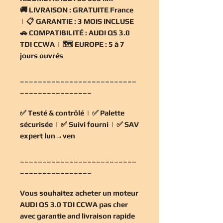
🚚
LIVRAISON :
GRATUITE France
| 📋
GARANTIE :
3 MOIS INCLUSE
🚗
COMPATIBILITÉ :
AUDI Q5 3.0
TDI CCWA | 🗺️
EUROPE :
5 à 7
jours ouvrés
__________________________
________________
✅
Testé & contrôlé
| ✅
Palette
sécurisée
| ✅
Suivi fourni
| ✅
SAV
expert lun→ven
__________________________
________________
Vous souhaitez
acheter un moteur
AUDI Q5 3.0 TDI CCWA pas cher
avec garantie and livraison rapide