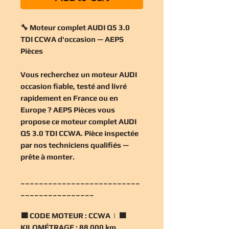
🔧 Moteur complet AUDI Q5 3.0
TDI CCWA d'occasion — AEPS
Pièces
Vous recherchez un
moteur AUDI
occasion
fiable, testé and livré
rapidement en France ou en
Europe ? AEPS Pièces vous
propose ce
moteur complet AUDI
Q5 3.0 TDI CCWA
. Pièce inspectée
par nos techniciens qualifiés —
prête à monter.
__________________________
________________
🟧
CODE MOTEUR :
CCWA | 🟧
KILOMÉTRAGE :
88 000 km