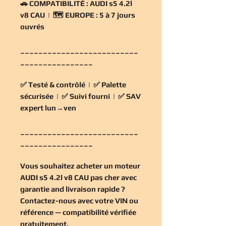
🚗
COMPATIBILITÉ :
AUDI s5 4.2l
v8 CAU | 🗺️
EUROPE :
5 à 7 jours
ouvrés
__________________________
________________
✅
Testé & contrôlé
| ✅
Palette
sécurisée
| ✅
Suivi fourni
| ✅
SAV
expert lun→ven
__________________________
________________
Vous souhaitez
acheter un moteur
AUDI s5 4.2l v8 CAU pas cher
avec
garantie and livraison rapide ?
Contactez-nous avec votre VIN ou
référence — compatibilité vérifiée
gratuitement
.