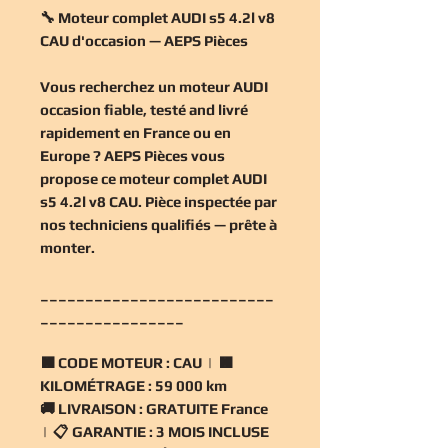
🔧 Moteur complet AUDI s5 4.2l v8
CAU d'occasion — AEPS Pièces
Vous recherchez un
moteur AUDI
occasion
fiable, testé and livré
rapidement en France ou en
Europe ? AEPS Pièces vous
propose ce
moteur complet AUDI
s5 4.2l v8 CAU
. Pièce inspectée par
nos techniciens qualifiés — prête à
monter.
__________________________
________________
🟧
CODE MOTEUR :
CAU | 🟧
KILOMÉTRAGE :
59 000 km
🚚
LIVRAISON :
GRATUITE France
| 📋
GARANTIE :
3 MOIS INCLUSE