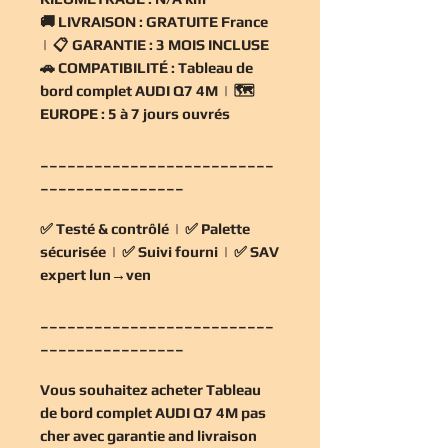
🚚
LIVRAISON :
GRATUITE France
| 📋
GARANTIE :
3 MOIS INCLUSE
🚗
COMPATIBILITÉ :
Tableau de
bord complet AUDI Q7 4M | 🗺️
EUROPE :
5 à 7 jours ouvrés
__________________________
________________
✅
Testé & contrôlé
| ✅
Palette
sécurisée
| ✅
Suivi fourni
| ✅
SAV
expert lun→ven
__________________________
________________
Vous souhaitez
acheter Tableau
de bord complet AUDI Q7 4M pas
cher
avec garantie and livraison