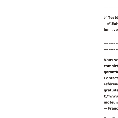
______
✅
Testé
| ✅
Sui
lun→ve
______
______
Vous s
comple
garantie
Contact
référen
gratuit
👉
www
moteurs
— Franc