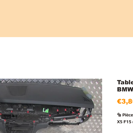
Tabl
BMW
€3,8
🔩 Pièc
X5 F15 