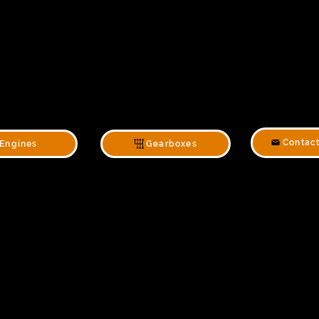
Contac
Engines
Gearboxes