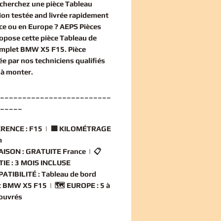
echerchez une
pièce Tableau
ion
testée and livrée rapidement
ce ou en Europe ? AEPS Pièces
opose cette
pièce Tableau de
omplet BMW X5 F15
. Pièce
ée par nos techniciens qualifiés
 à monter.
_________________________
_____
RENCE :
F15 | 🟧
KILOMÉTRAGE
m
AISON :
GRATUITE France | 📋
IE :
3 MOIS INCLUSE
ATIBILITÉ :
Tableau de bord
t BMW X5 F15 | 🗺️
EUROPE :
5 à
 ouvrés
_________________________