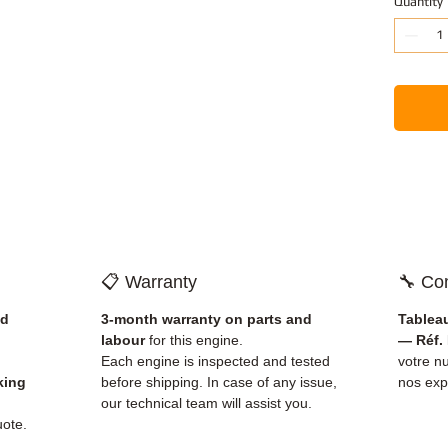
Quantity
📋 Warranty
🔧 Com
nd
3-month warranty on parts and
Tablea
labour
for this engine.
— Réf.
Each engine is inspected and tested
votre 
king
before shipping. In case of any issue,
nos exp
our technical team will assist you.
uote.