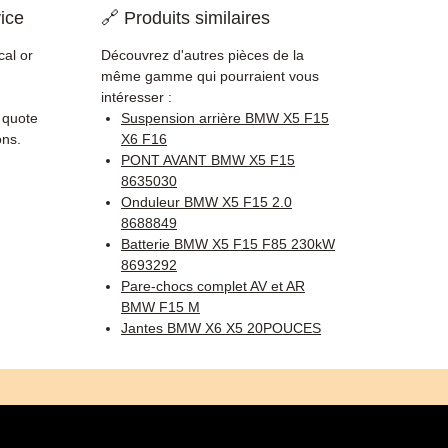
ice
🔗 Produits similaires
cal or
Découvrez d'autres pièces de la
même gamme qui pourraient vous
intéresser :
, quote
Suspension arrière BMW X5 F15
ons.
X6 F16
PONT AVANT BMW X5 F15
8635030
Onduleur BMW X5 F15 2.0
8688849
Batterie BMW X5 F15 F85 230kW
8693292
Pare-chocs complet AV et AR
BMW F15 M
Jantes BMW X6 X5 20POUCES