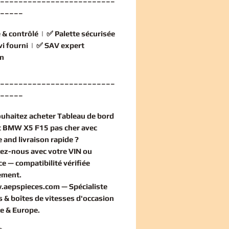
_____
 & contrôlé
| ✅
Palette sécurisée
vi fourni
| ✅
SAV expert
n
_________________________
_____
ouhaitez
acheter Tableau de bord
t BMW X5 F15 pas cher
avec
 and livraison rapide ?
ez-nous avec votre VIN ou
ce — compatibilité vérifiée
ement
.
.aepspieces.com
— Spécialiste
 & boîtes de vitesses d'occasion
e & Europe.