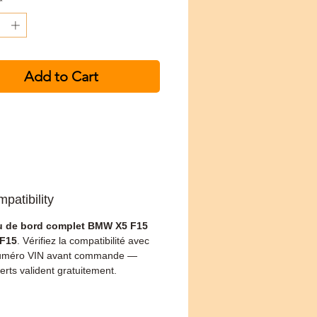
*
Add to Cart
patibility
u de bord complet BMW X5 F15
 F15
. Vérifiez la compatibilité avec
numéro VIN avant commande —
erts valident gratuitement.