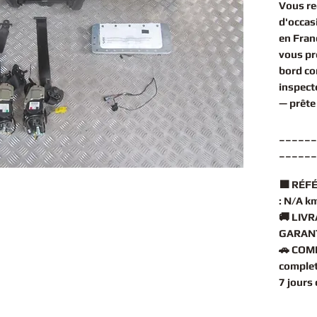
Vous r
d'occas
en Fran
vous pr
bord c
inspect
— prête
______
______
🟧
RÉFÉ
:
N/A k
🚚
LIVR
GARANT
🚗
COMP
comple
7 jours
______