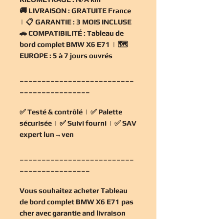
🚚
LIVRAISON :
GRATUITE France
| 📋
GARANTIE :
3 MOIS INCLUSE
🚗
COMPATIBILITÉ :
Tableau de
bord complet BMW X6 E71 | 🗺️
EUROPE :
5 à 7 jours ouvrés
__________________________
________________
✅
Testé & contrôlé
| ✅
Palette
sécurisée
| ✅
Suivi fourni
| ✅
SAV
expert lun→ven
__________________________
________________
Vous souhaitez
acheter Tableau
de bord complet BMW X6 E71 pas
cher
avec garantie and livraison