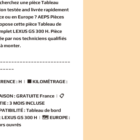
echerchez une
pièce Tableau
ion
testée and livrée rapidement
ce ou en Europe ? AEPS Pièces
opose cette
pièce Tableau de
omplet LEXUS GS 300 H
. Pièce
ée par nos techniciens qualifiés
 à monter.
_________________________
_____
RENCE :
H | 🟧
KILOMÉTRAGE :
AISON :
GRATUITE France | 📋
IE :
3 MOIS INCLUSE
ATIBILITÉ :
Tableau de bord
 LEXUS GS 300 H | 🗺️
EUROPE :
ours ouvrés
_________________________