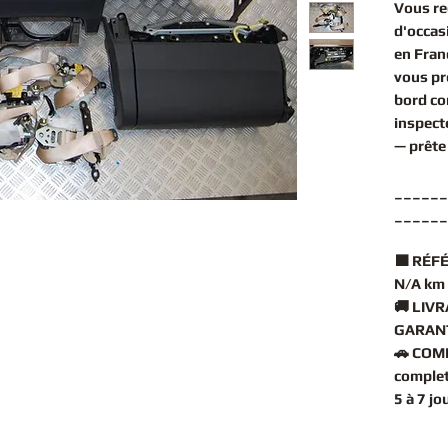
Vous r
d'occas
en Fran
vous pr
bord c
inspect
— prête
______
______
🟧
RÉFÉ
N/A km
🚚
LIVR
GARANT
🚗
COMP
complet
5 à 7 j
______