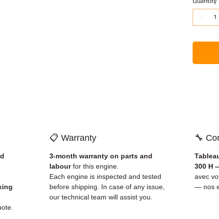
Quantity
📋 Warranty
🔧 Com
nd
3-month warranty on parts and
Tablea
labour
for this engine.
300 H 
Each engine is inspected and tested
avec v
king
before shipping. In case of any issue,
— nos e
our technical team will assist you.
uote.