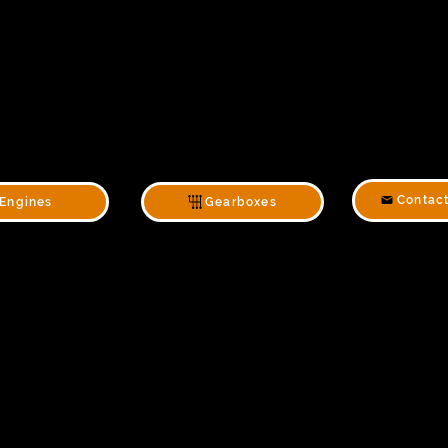
Contac
Engines
Gearboxes