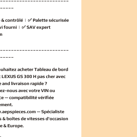
_____
 & contrôlé
| ✅
Palette sécurisée
vi fourni
| ✅
SAV expert
n
_________________________
_____
ouhaitez
acheter Tableau de bord
 LEXUS GS 300 H pas cher
avec
 and livraison rapide ?
ez-nous avec votre VIN ou
ce — compatibilité vérifiée
ement
.
.aepspieces.com
— Spécialiste
 & boîtes de vitesses d'occasion
e & Europe.