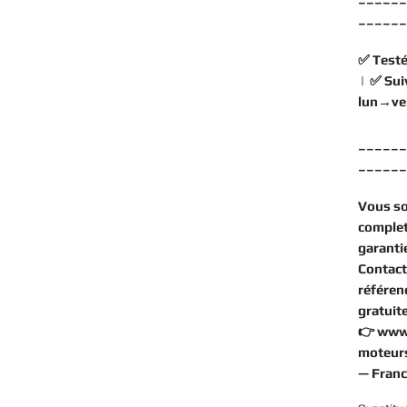
______
✅
Testé
| ✅
Sui
lun→ve
______
______
Vous s
complet
garantie
Contact
référen
gratuit
👉
www
moteurs
— Franc