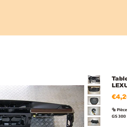
Tabl
LEXU
€4,2
🔩 Pièc
GS 300 