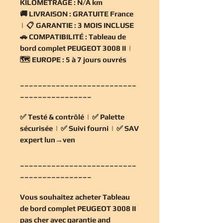
KILOMÉTRAGE :
N/A km
🚚
LIVRAISON :
GRATUITE France
| 📋
GARANTIE :
3 MOIS INCLUSE
🚗
COMPATIBILITÉ :
Tableau de
bord complet PEUGEOT 3008 II |
🗺️
EUROPE :
5 à 7 jours ouvrés
__________________________
________________
✅
Testé & contrôlé
| ✅
Palette
sécurisée
| ✅
Suivi fourni
| ✅
SAV
expert lun→ven
__________________________
________________
Vous souhaitez
acheter Tableau
de bord complet PEUGEOT 3008 II
pas cher
avec garantie and