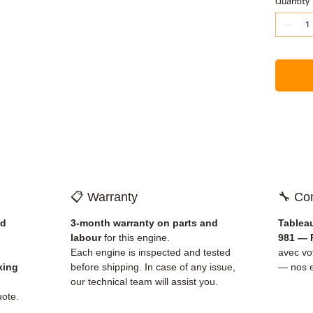
Quantity
📋 Warranty
🔧 Com
nd
3-month warranty on parts and
Tablea
labour
for this engine.
981 — 
Each engine is inspected and tested
avec v
king
before shipping. In case of any issue,
— nos e
our technical team will assist you.
uote.