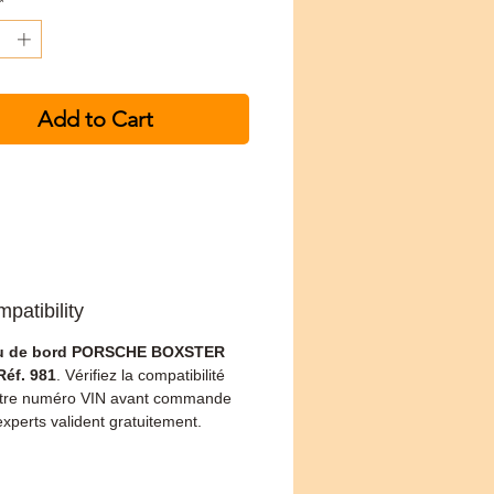
*
Add to Cart
patibility
u de bord PORSCHE BOXSTER
Réf. 981
. Vérifiez la compatibilité
otre numéro VIN avant commande
xperts valident gratuitement.