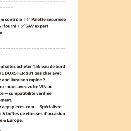
_____
 & contrôlé
| ✅
Palette sécurisée
vi fourni
| ✅
SAV expert
n
_________________________
_____
ouhaitez
acheter Tableau de bord
E BOXSTER 981 pas cher
avec
 and livraison rapide ?
ez-nous avec votre VIN ou
ce — compatibilité vérifiée
ement
.
.aepspieces.com
— Spécialiste
 & boîtes de vitesses d'occasion
e & Europe.