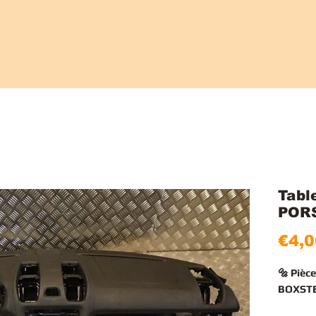
Tabl
POR
€4,0
🔩 Pièc
BOXSTER