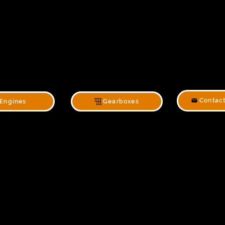
Contac
Engines
Gearboxes