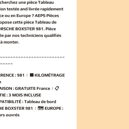
echerchez une
pièce Tableau
ion
testée and livrée rapidement
ce ou en Europe ? AEPS Pièces
opose cette
pièce Tableau de
ORSCHE BOXSTER 981
. Pièce
ée par nos techniciens qualifiés
 à monter.
_________________________
_____
RENCE :
981 | 🟧
KILOMÉTRAGE
m
AISON :
GRATUITE France | 📋
IE :
3 MOIS INCLUSE
ATIBILITÉ :
Tableau de bord
E BOXSTER 981 | 🗺️
EUROPE :
ours ouvrés
_________________________