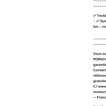
______
✅
Testé
| ✅
Sui
lun→ve
______
______
Vous s
PORSCH
garantie
Contact
référen
gratuit
👉
www
moteurs
— Franc