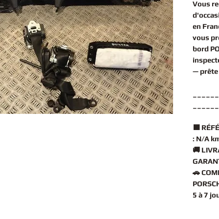
Vous r
d'occas
en Fran
vous pr
bord P
inspect
— prête
______
______
🟧
RÉFÉ
:
N/A k
🚚
LIVR
GARANT
🚗
COMP
PORSCH
5 à 7 j
______