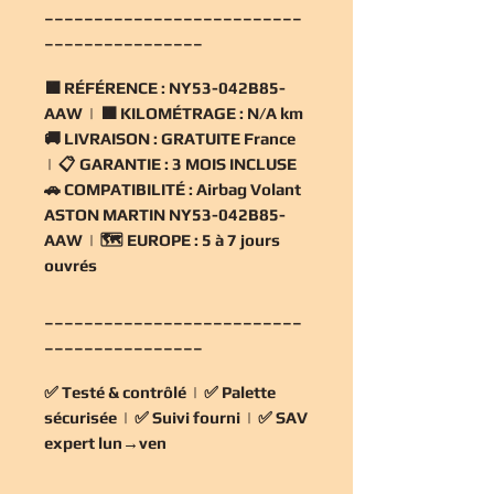
__________________________
________________
🟧
RÉFÉRENCE :
NY53-042B85-
AAW | 🟧
KILOMÉTRAGE :
N/A km
🚚
LIVRAISON :
GRATUITE France
| 📋
GARANTIE :
3 MOIS INCLUSE
🚗
COMPATIBILITÉ :
Airbag Volant
ASTON MARTIN NY53-042B85-
AAW | 🗺️
EUROPE :
5 à 7 jours
ouvrés
__________________________
________________
✅
Testé & contrôlé
| ✅
Palette
sécurisée
| ✅
Suivi fourni
| ✅
SAV
expert lun→ven
__________________________