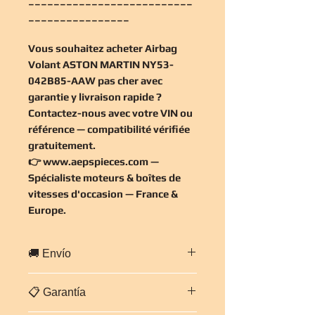
________________
Vous souhaitez
acheter Airbag
Volant ASTON MARTIN NY53-
042B85-AAW pas cher
avec
garantie y livraison rapide ?
Contactez-nous avec votre VIN ou
référence — compatibilité vérifiée
gratuitement
.
👉
www.aepspieces.com
—
Spécialiste moteurs & boîtes de
vitesses d'occasion — France &
Europe.
🚚 Envío
Envío rápido a toda
Francia y
📋 Garantía
Europa
.
Embalaje profesional y seguro. Plazo