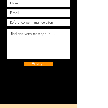
MARTIN VANTAGE
Sous-châssis de Suspension
Avant ASTON MARTIN DB11
JY53-5019-AB
Envoyer