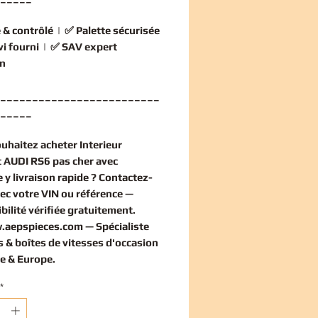
 & contrôlé
| ✅
Palette sécurisée
vi fourni
| ✅
SAV expert
n
_________________________
_____
ouhaitez
acheter Interieur
 AUDI RS6 pas cher
avec
 y livraison rapide ? Contactez-
ec votre VIN ou référence —
bilité vérifiée
gratuitement
.
.aepspieces.com
— Spécialiste
 & boîtes de vitesses d'occasion
e & Europe.
*