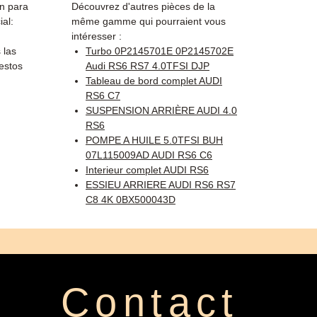
ón para
Découvrez d'autres pièces de la
ial:
même gamme qui pourraient vous
intéresser :
 las
Turbo 0P2145701E 0P2145702E
estos
Audi RS6 RS7 4.0TFSI DJP
Tableau de bord complet AUDI
RS6 C7
SUSPENSION ARRIÈRE AUDI 4.0
RS6
POMPE A HUILE 5.0TFSI BUH
07L115009AD AUDI RS6 C6
Interieur complet AUDI RS6
ESSIEU ARRIERE AUDI RS6 RS7
C8 4K 0BX500043D
Contact