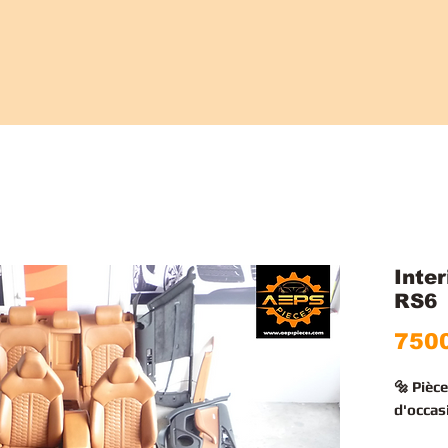
Inte
RS6
7500
🔩 Pièc
d'occas