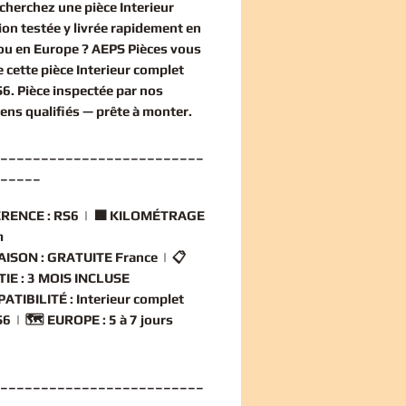
echerchez une
pièce Interieur
ion
testée y livrée rapidement en
ou en Europe ? AEPS Pièces vous
 cette
pièce Interieur complet
S6
. Pièce inspectée par nos
iens qualifiés — prête à monter.
_________________________
_____
RENCE :
RS6 | 🟧
KILOMÉTRAGE
m
AISON :
GRATUITE France | 📋
IE :
3 MOIS INCLUSE
ATIBILITÉ :
Interieur complet
6 | 🗺️
EUROPE :
5 à 7 jours
_________________________
_____