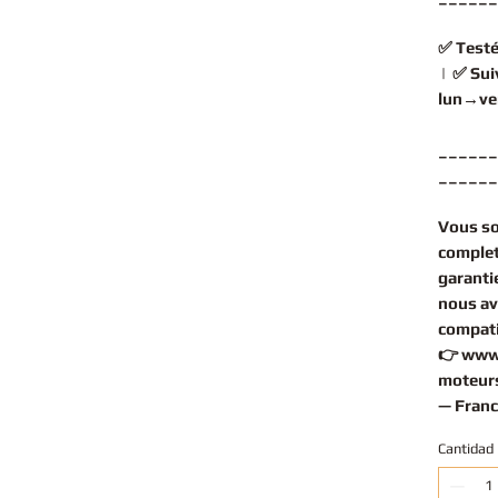
✅
Testé
| ✅
Sui
lun→ve
______
______
Vous s
complet
garantie
nous av
compati
👉
www
moteurs
— Franc
Cantidad