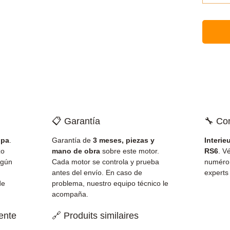
📋 Garantía
🔧 Co
opa
.
Garantía de
3 meses, piezas y
Interie
zo
mano de obra
sobre este motor.
RS6
. V
gún
Cada motor se controla y prueba
numéro
antes del envío. En caso de
experts
de
problema, nuestro equipo técnico le
acompaña.
iente
🔗 Produits similaires