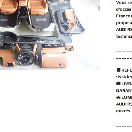
Vous r
d'occas
France 
propose
AUDI R
technic
______
______
🟧
RÉFÉ
:
N/A k
🚚
LIVR
GARANT
🚗
COMP
AUDI RS
ouvrés
______
______