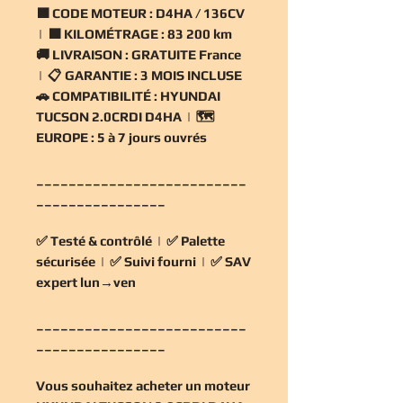
🟧
CODE MOTEUR :
D4HA / 136CV
| 🟧
KILOMÉTRAGE :
83 200 km
🚚
LIVRAISON :
GRATUITE France
| 📋
GARANTIE :
3 MOIS INCLUSE
🚗
COMPATIBILITÉ :
HYUNDAI
TUCSON 2.0CRDI D4HA | 🗺️
EUROPE :
5 à 7 jours ouvrés
__________________________
________________
✅
Testé & contrôlé
| ✅
Palette
sécurisée
| ✅
Suivi fourni
| ✅
SAV
expert lun→ven
__________________________
________________
Vous souhaitez
acheter un moteur