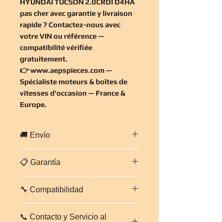
HYUNDAI TUCSON 2.0CRDI D4HA
pas cher
avec garantie y livraison
rapide ? Contactez-nous avec
votre VIN ou référence —
compatibilité vérifiée
gratuitement
.
👉
www.aepspieces.com
—
Spécialiste moteurs & boîtes de
vitesses d'occasion — France &
Europe.
🚚 Envío
Envío rápido a toda
Francia y
📋 Garantía
Europa
.
Embalaje profesional y seguro. Plazo
Garantía de
3 meses, piezas y
estimado:
2 a 5 días laborables
🔧 Compatibilidad
mano de obra
sobre este motor.
según destino.
Cada motor se controla y prueba
Contáctenos para un presupuesto de
HYUNDAI TUCSON 2.0CRDI D4HA
antes del envío. En caso de
transporte personalizado.
📞 Contacto y Servicio al
— Réf. D4HA / 136CV
. Vérifiez la