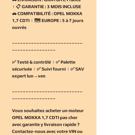
| 📋
GARANTIE :
3 MOIS INCLUSE
🚗
COMPATIBILITÉ :
OPEL MOKKA
1,7 CDTI | 🗺️
EUROPE :
5 à 7 jours
ouvrés
__________________________
________________
✅
Testé & contrôlé
| ✅
Palette
sécurisée
| ✅
Suivi fourni
| ✅
SAV
expert lun→ven
__________________________
________________
Vous souhaitez
acheter un moteur
OPEL MOKKA 1,7 CDTI pas cher
avec garantie y livraison rapide ?
Contactez-nous avec votre VIN ou