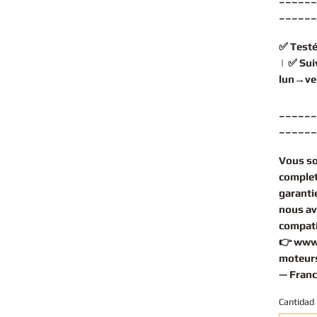
______
✅
Testé
| ✅
Sui
lun→ve
______
______
Vous s
complet
garantie
nous av
compati
👉
www
moteurs
— Franc
Cantidad