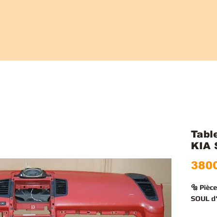
Tabl
KIA
3800
🔩 Pièc
SOUL d'