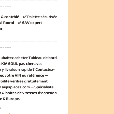
_____
 & contrôlé
| ✅
Palette sécurisée
vi fourni
| ✅
SAV expert
n
_________________________
_____
ouhaitez
acheter Tableau de bord
 KIA SOUL pas cher
avec
 y livraison rapide ? Contactez-
ec votre VIN ou référence —
bilité vérifiée
gratuitement
.
.aepspieces.com
— Spécialiste
 & boîtes de vitesses d'occasion
e & Europe.
*