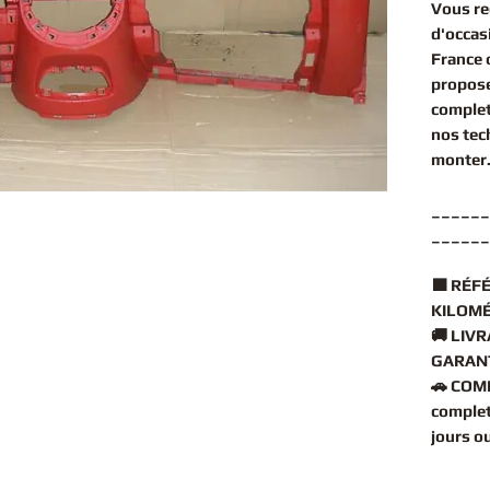
Vous r
d'occas
France 
propose
comple
nos tec
monter
______
______
🟧
RÉFÉ
KILOMÉ
🚚
LIVR
GARANT
🚗
COMP
complet
jours o
______