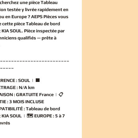
echerchez une
pièce Tableau
ion
testée y livrée rapidement en
ou en Europe ? AEPS Pièces vous
 cette
pièce Tableau de bord
t KIA SOUL
. Pièce inspectée par
hniciens qualifiés — prête à
.
_________________________
_____
RENCE :
SOUL | 🟧
TRAGE :
N/A km
AISON :
GRATUITE France | 📋
IE :
3 MOIS INCLUSE
ATIBILITÉ :
Tableau de bord
 KIA SOUL | 🗺️
EUROPE :
5 à 7
uvrés
_________________________