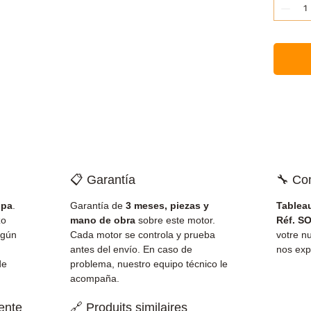
📋 Garantía
🔧 Co
opa
.
Garantía de
3 meses, piezas y
Tablea
zo
mano de obra
sobre este motor.
Réf. S
gún
Cada motor se controla y prueba
votre 
antes del envío. En caso de
nos exp
de
problema, nuestro equipo técnico le
acompaña.
iente
🔗 Produits similaires