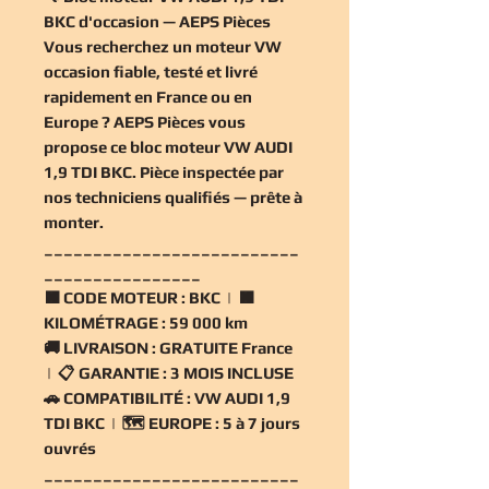
BKC d'occasion — AEPS Pièces
Vous recherchez un
moteur VW
occasion
fiable, testé et livré
rapidement en France ou en
Europe ? AEPS Pièces vous
propose ce
bloc moteur VW AUDI
1,9 TDI BKC
. Pièce inspectée par
nos techniciens qualifiés — prête à
monter.
__________________________
________________
🟧
CODE MOTEUR :
BKC | 🟧
KILOMÉTRAGE :
59 000 km
🚚
LIVRAISON :
GRATUITE France
| 📋
GARANTIE :
3 MOIS INCLUSE
🚗
COMPATIBILITÉ :
VW AUDI 1,9
TDI BKC | 🗺️
EUROPE :
5 à 7 jours
ouvrés
__________________________