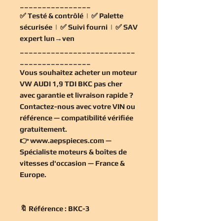
________________
✅
Testé & contrôlé
| ✅
Palette
sécurisée
| ✅
Suivi fourni
| ✅
SAV
expert lun→ven
__________________________
________________
Vous souhaitez
acheter un moteur
VW AUDI 1,9 TDI BKC pas cher
avec garantie et livraison rapide ?
Contactez-nous avec votre VIN ou
référence — compatibilité vérifiée
gratuitement
.
👉
www.aepspieces.com
—
Spécialiste moteurs & boîtes de
vitesses d'occasion — France &
Europe.
🔖 Référence : BKC-3