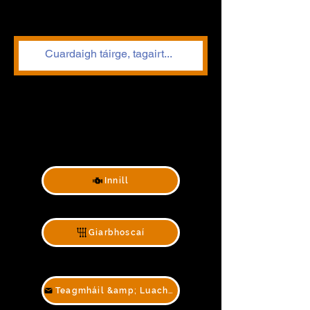
Innill
Giarbhoscaí
Teagmháil &amp; Luachan